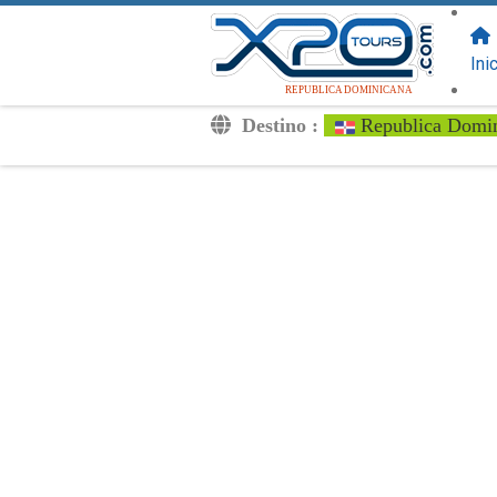
SIGUENOS
EN:
Ini
REPUBLICA DOMINICANA
Destino :
Republica Domi
Traslados
Excursiones
Privado
Tarifa de Niños
Tu Voucher