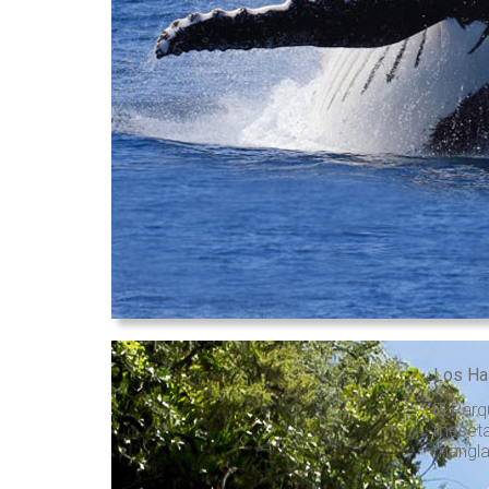
Los Ha
El Parq
meseta 
manglar