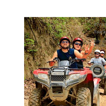
ATV's 
Tour e
Este e
playas 