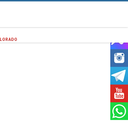
PLORADO
entes que hemos servido!