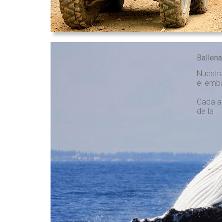
Ballen
Nuestra
el emb
Cada a
de la . 