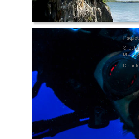
Paquet
Si está
probab
Durante