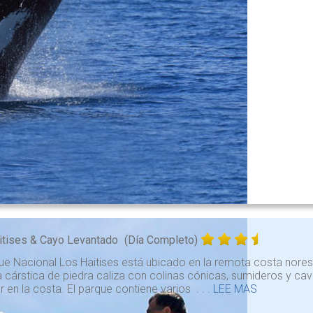
itises & Cayo Levantado
(Día Completo)
ue Nacional Los Haitises está ubicado en la remota costa nores
cárstica de piedra caliza con colinas cónicas, sumideros y ca
 en la costa. El parque contiene varios . . .
LEE MAS