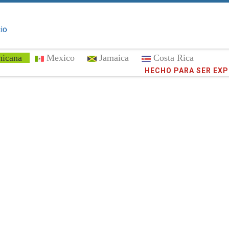
cio
nicana
Mexico
Jamaica
Costa Rica
¡Confíe en
HECHO PARA SER EX
373,016
cli