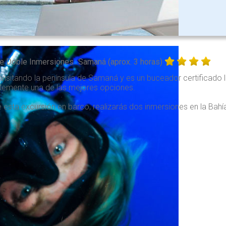
e Doble Inmersiones
Samaná (aprox. 3 horas)
 visitando la península de Samaná y es un buceador certificado 
lemente una de las mejores opciones.
 esta excursión en barco, realizarás dos inmersiones en la Bahí