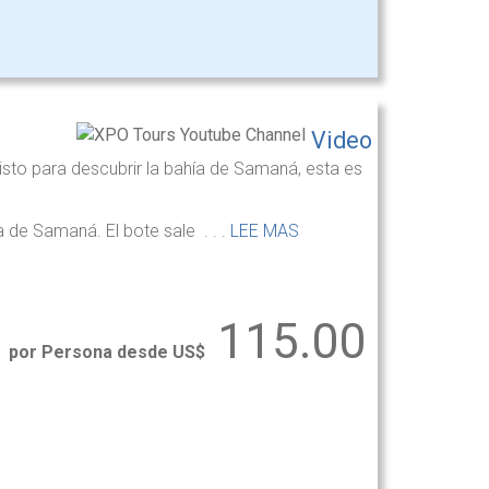
Video
listo para descubrir la bahía de Samaná, esta es
a de Samaná. El bote sale . . .
LEE MAS
115.00
por Persona desde US$