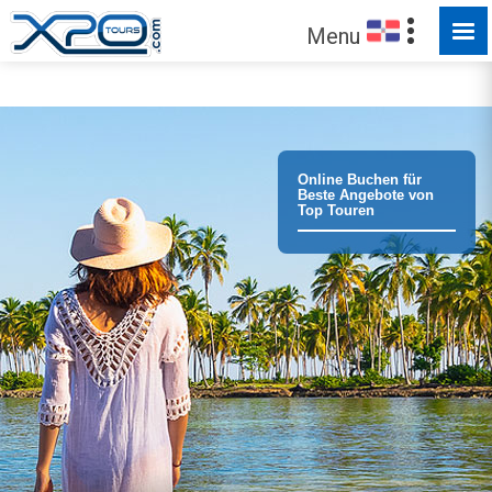
FÜR SIE ZUM ENTDECKEN
Menu
Vertrauen Sie unseren
372891
Kunden !
Online Buchen für
Beste Angebote von
Top Touren