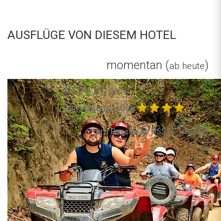
AUSFLÜGE VON DIESEM HOTEL
momentan (
)
ab heute
ATV's Xtreme
Ganztagesausflug
115.00
pro Person ab US$