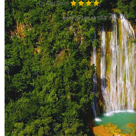
(½ Tag Tour)
70.00
pro Person ab US$