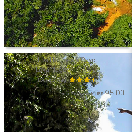
Los Haitises & Cayo
Levantado
(Ganzer Tag)
95.00
pro Person ab US$