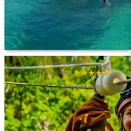
Ziplines Samana
(ca. 3 Stunden)
75.00
pro Person ab US$