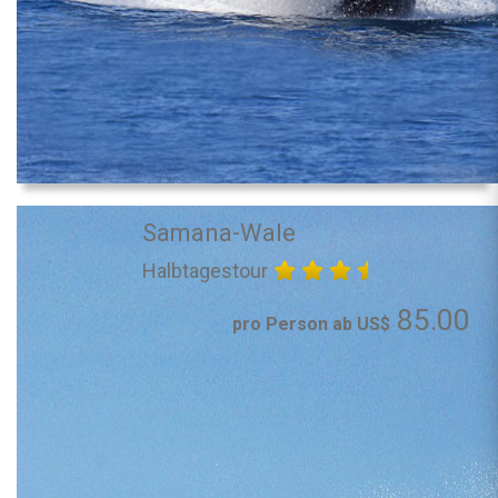
Samana-Wale
Halbtagestour
85.00
pro Person ab US$