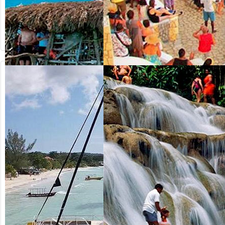
desde US$
desde US$
165.00
65.00
3 IN1 COMBO
NEGRIL & RICK'S