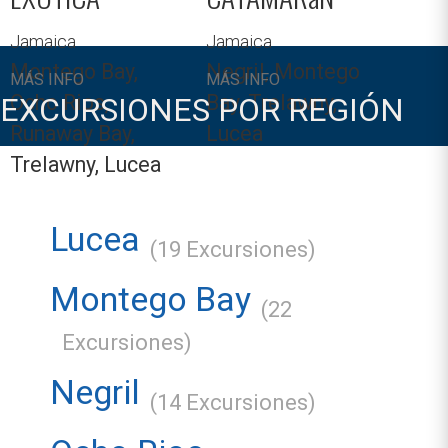
Jamaica
Jamaica
Montego Bay,
Negril, Montego
MÁS INFO
MÁS INFO
Ocho Rios,
Bay, Trelawny,
EXCURSIONES POR REGIÓN
Runaway Bay,
Lucea
Trelawny, Lucea
Lucea
(19 Excursiones)
Montego Bay
(22
Excursiones)
Negril
(14 Excursiones)