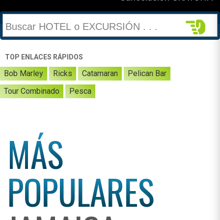
TOP ENLACES RÁPIDOS
Bob Marley
Ricks
Catamaran
Pelican Bar
Tour Combinado
Pesca
MÁS
POPULARES