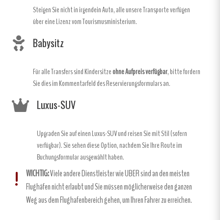
Steigen Sie nicht in irgendein Auto, alle unsere Transporte verfügen
über eine Lizenz vom Tourismusministerium.
Babysitz
Für alle Transfers sind Kindersitze
ohne Aufpreis verfügbar
, bitte fordern
Sie dies im Kommentarfeld des Reservierungsformulars an.
Luxus-SUV
Upgraden Sie auf einen Luxus-SUV und reisen Sie mit Stil (sofern
verfügbar). Sie sehen diese Option, nachdem Sie Ihre Route im
Buchungsformular ausgewählt haben.
WICHTIG:
Viele andere Dienstleister wie UBER sind an den meisten
Flughäfen nicht erlaubt und Sie müssen möglicherweise den ganzen
Weg aus dem Flughafenbereich gehen, um Ihren Fahrer zu erreichen.