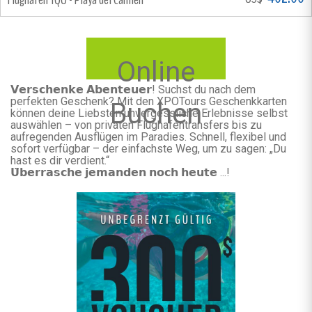
Online
𝗩𝗲𝗿𝘀𝗰𝗵𝗲𝗻𝗸𝗲 𝗔𝗯𝗲𝗻𝘁𝗲𝘂𝗲𝗿! Suchst du nach dem
perfekten Geschenk? Mit den XPOTours Geschenkkarten
Buchen
können deine Liebsten unvergessliche Erlebnisse selbst
auswählen – von privaten Flughafentransfers bis zu
aufregenden Ausflügen im Paradies. Schnell, flexibel und
sofort verfügbar – der einfachste Weg, um zu sagen: „Du
hast es dir verdient.“
𝗨̈𝗯𝗲𝗿𝗿𝗮𝘀𝗰𝗵𝗲 𝗷𝗲𝗺𝗮𝗻𝗱𝗲𝗻 𝗻𝗼𝗰𝗵 𝗵𝗲𝘂𝘁𝗲 ...!