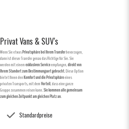
Privat Vans & SUV's
Wenn Sie etwas
Privatsphäre bei Ihrem Transfer
bevorzugen,
dann ist dieser Transfer genau das Richtige für Sie. Sie
werden mit einem
exklusiven Service
empfangen,
direkt von
Ihrem Standort zum Bestimmungsort gebracht
. Diese Option
bietet Ihnen den
Komfort und die Privatsphäre
eines
privaten Transports, mit dem
Vorteil
, dass eine ganze
Gruppe zusammen reisen kann.
Sie kommen alle gemeinsam
zum gleichen Zeitpunkt am gleichen Platz an
.
Standardpreise