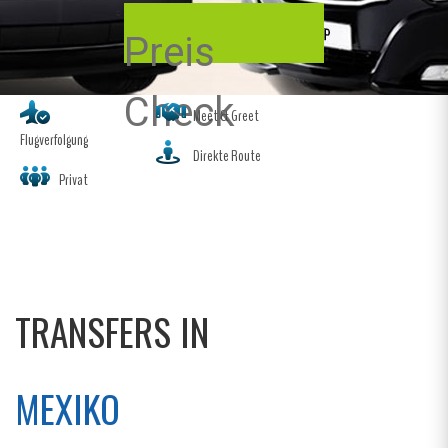
Preis
Check
Meet & Greet
Flugverfolgung
Direkte Route
Privat
TRANSFERS IN
MEXIKO