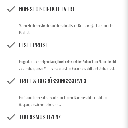
NON-STOP-DIREKTE FAHRT
Seien Sie der erste, der auf der schnellsten Route eingecheckt und im
Pool ist.
FESTE PREISE
Flughafentaxis neigen dazu, ihre Preise bei der Ankunft am Zielort leicht
zu erhöhen, unser VIP-Transport ist im Voraus bezahlt und stehen fest.
TREFF & BEGRÜSSUNGSSERVICE
Ein freundlicher Fahrer wartet mit Ihrem Namensschild direkt am
Ausgang des Ankunftsbereichs.
TOURISMUS LIZENZ