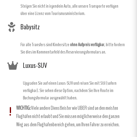
Steigen Sie nicht in irgendein Auto, alle unsere Transporte verfügen
über eine Lizenz vom Tourismusministerium.
Babysitz
Für alle Transfers sind Kindersitze
ohne Aufpreis verfügbar
, bitte fordern
Sie dies im Kommentarfeld des Reservierungsformulars an.
Luxus-SUV
Upgraden Sie auf einen Luxus-SUV und reisen Sie mit Stil (sofern
verfügbar). Sie sehen diese Option, nachdem Sie Ihre Route im
Buchungsformular ausgewählt haben.
WICHTIG:
Viele andere Dienstleister wie UBER sind an den meisten
Flughäfen nicht erlaubt und Sie müssen möglicherweise den ganzen
Weg aus dem Flughafenbereich gehen, um Ihren Fahrer zu erreichen.