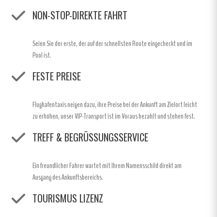
NON-STOP-DIREKTE FAHRT
Seien Sie der erste, der auf der schnellsten Route eingecheckt und im
Pool ist.
FESTE PREISE
Flughafentaxis neigen dazu, ihre Preise bei der Ankunft am Zielort leicht
zu erhöhen, unser VIP-Transport ist im Voraus bezahlt und stehen fest.
TREFF & BEGRÜSSUNGSSERVICE
Ein freundlicher Fahrer wartet mit Ihrem Namensschild direkt am
Ausgang des Ankunftsbereichs.
TOURISMUS LIZENZ