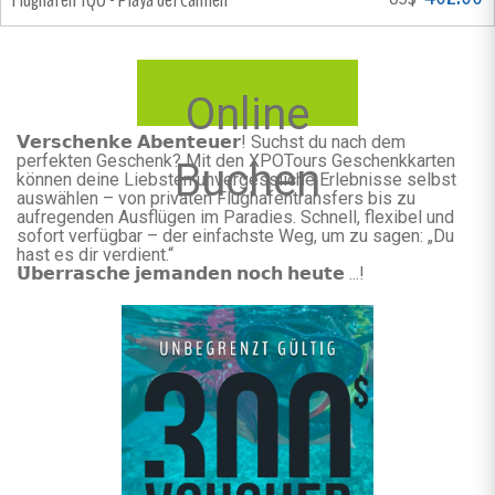
Online
𝗩𝗲𝗿𝘀𝗰𝗵𝗲𝗻𝗸𝗲 𝗔𝗯𝗲𝗻𝘁𝗲𝘂𝗲𝗿! Suchst du nach dem
perfekten Geschenk? Mit den XPOTours Geschenkkarten
Buchen
können deine Liebsten unvergessliche Erlebnisse selbst
auswählen – von privaten Flughafentransfers bis zu
aufregenden Ausflügen im Paradies. Schnell, flexibel und
sofort verfügbar – der einfachste Weg, um zu sagen: „Du
hast es dir verdient.“
𝗨̈𝗯𝗲𝗿𝗿𝗮𝘀𝗰𝗵𝗲 𝗷𝗲𝗺𝗮𝗻𝗱𝗲𝗻 𝗻𝗼𝗰𝗵 𝗵𝗲𝘂𝘁𝗲 ...!