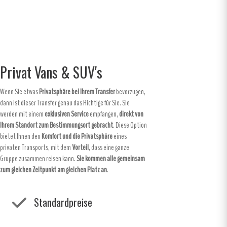
Privat Vans & SUV's
Wenn Sie etwas
Privatsphäre bei Ihrem Transfer
bevorzugen,
dann ist dieser Transfer genau das Richtige für Sie. Sie
werden mit einem
exklusiven Service
empfangen,
direkt von
Ihrem Standort zum Bestimmungsort gebracht
. Diese Option
bietet Ihnen den
Komfort und die Privatsphäre
eines
privaten Transports, mit dem
Vorteil
, dass eine ganze
Gruppe zusammen reisen kann.
Sie kommen alle gemeinsam
zum gleichen Zeitpunkt am gleichen Platz an
.
Standardpreise