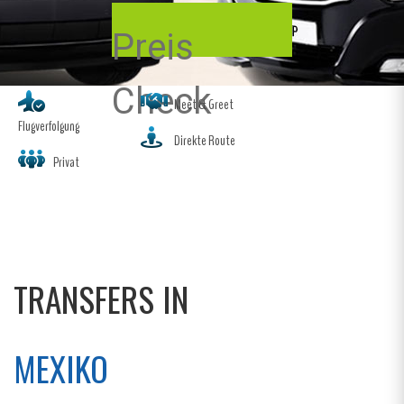
Preis
Check
Meet & Greet
Flugverfolgung
Direkte Route
Privat
TRANSFERS IN
MEXIKO