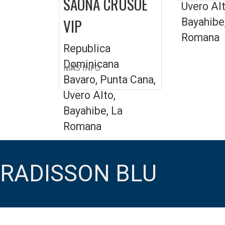
SAONA CRUSOE
Uvero Alt
VIP
Bayahibe
Romana
Republica
Dominicana
MÁS INFO
Bavaro, Punta Cana,
Uvero Alto,
Bayahibe, La
Romana
RADISSON BLU