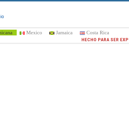
cio
nicana
Mexico
Jamaica
Costa Rica
¡Confíe en
372,798
cli