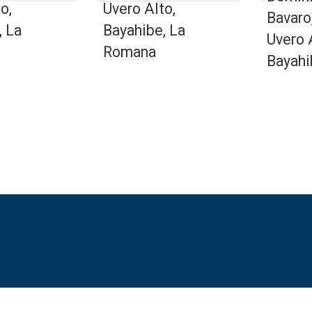
o,
Uvero Alto,
Bavaro
, La
Bayahibe, La
Uvero 
Romana
Bayahi