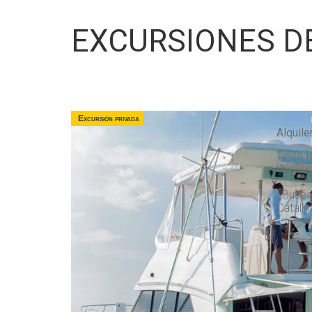
EXCURSIONES D
Excursión privada
Alquile
Visita 
Repúbl
¿Buscas
Catalin