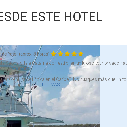
ESDE ESTE HOTEL
r de Yate
(aprox. 8 horas)
Isla Saona o Isla Catalina con estilo, en un lujoso tour privado h
ica Dominicana.
 la aventura definitiva en el Caribe? ¡No busques más que un tou
a para grupos de . . .
LEE MAS