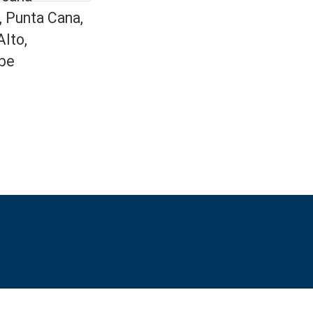
, Punta Cana,
Alto,
be