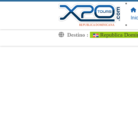
SIGUENOS
EN:
Ini
REPUBLICA DOMINICANA
Destino :
Republica Domi
Traslados
Excursiones
Privado
Tarifa de Niños
Tu Voucher