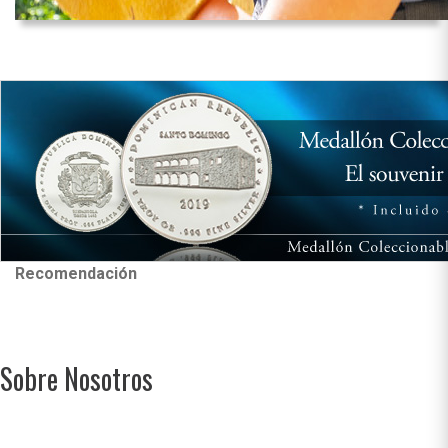
Recomendación
Sobre Nosotros