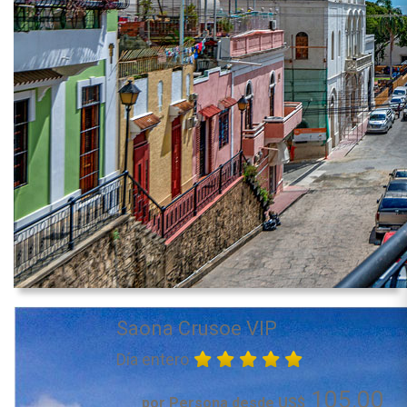
Saona Crusoe VIP
Día entero
105.00
por Persona desde US$