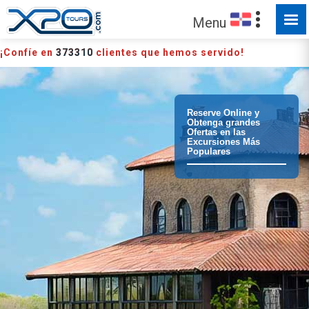
HECHO PARA SER EXPLORADO
Menu
¡Confíe en
373310
clientes que hemos servido!
Reserve Online y
Obtenga grandes
Ofertas en las
Excursiones Más
Populares