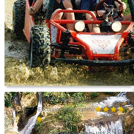
Bayaguana Safari
Excursión día completo
85.00
por Persona desde US$