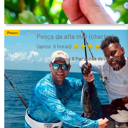
Privado
Pesca de alta mar (charter)
(aprox. 6 horas)
Grupos 8 Personas desde US$
750.00