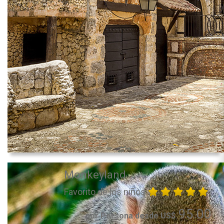
Monkeyland
Favorito de los niños
95.00
por Persona desde US$