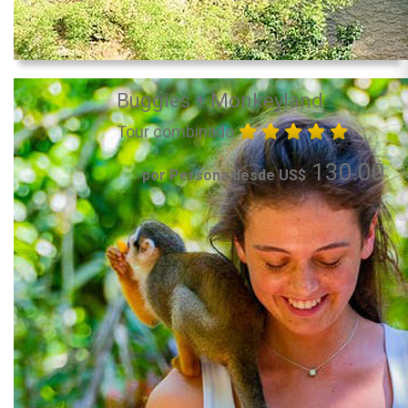
Buggies + Monkeyland
Tour combinado
130.00
por Persona desde US$