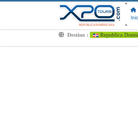
SIGUENOS
EN:
Ini
REPUBLICA DOMINICANA
Destino :
Republica Domi
Traslados
Excursiones
Privado
Tarifa de Niños
Tu Voucher