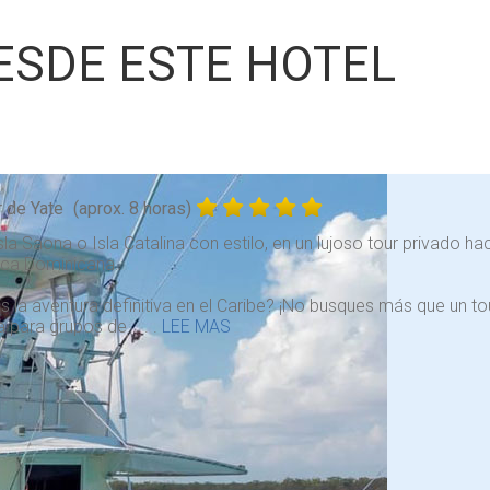
ESDE ESTE HOTEL
r de Yate
(aprox. 8 horas)
Isla Saona o Isla Catalina con estilo, en un lujoso tour privado h
ica Dominicana.
 la aventura definitiva en el Caribe? ¡No busques más que un tou
a para grupos de . . .
LEE MAS