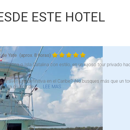
ESDE ESTE HOTEL
r de Yate
(aprox. 8 horas)
Isla Saona o Isla Catalina con estilo, en un lujoso tour privado h
ica Dominicana.
 la aventura definitiva en el Caribe? ¡No busques más que un tou
a para grupos de . . .
LEE MAS