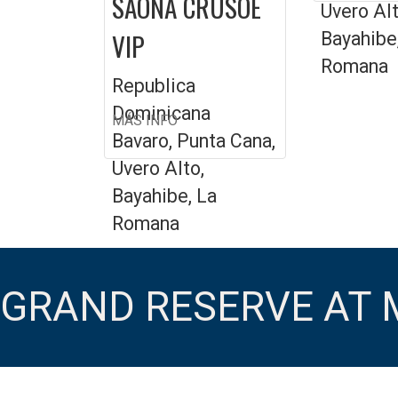
SAONA CRUSOE
Uvero Alt
VIP
Bayahibe
Romana
Republica
Dominicana
MÁS INFO
Bavaro, Punta Cana,
Uvero Alto,
Bayahibe, La
Romana
GRAND RESERVE AT 