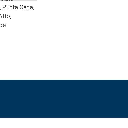
, Punta Cana,
Alto,
be