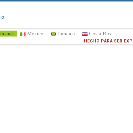
cio
nicana
Mexico
Jamaica
Costa Rica
¡Confíe en
372,998
cli