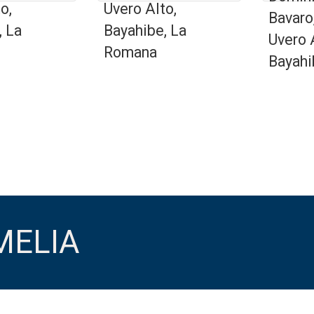
o,
Uvero Alto,
Bavaro
, La
Bayahibe, La
Uvero 
Romana
Bayahi
MELIA