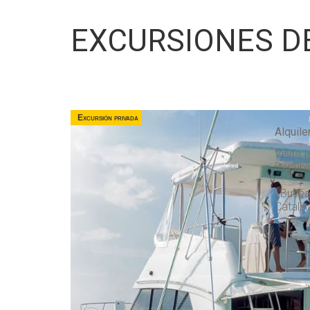
EXCURSIONES D
Excursión privada
Alquile
Visita 
Repúbl
¿Buscas
Catalin