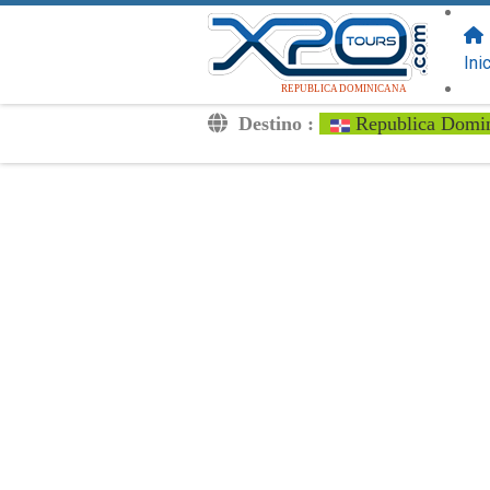
SIGUENOS
EN:
Ini
REPUBLICA DOMINICANA
Destino :
Republica Domi
Traslados
Excursiones
Privado
Tarifa de Niños
Tu Voucher