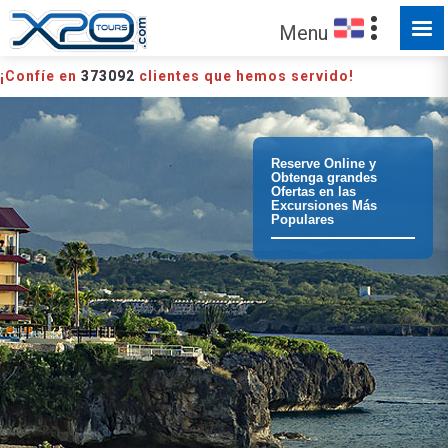
Menu
¡Confíe en
373092
clientes que hemos servido!
Reserve Online y
Obtenga grandes
Ofertas en las
Excursiones Más
Populares