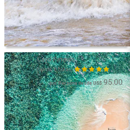
Cayo Paraiso
(aprox. 8 horas)
95.00
por Persona desde US$