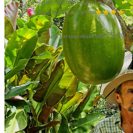
Taino Valley + City Tour
Excursión Día Completo
75.00
por Persona desde US$