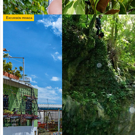
Excursión privada
desde US$
desde US$
120.00
75.00
TRIPLE
VALLE TAINO +
AVENTURA
CITY TOUR
Republica Dominicana
Republica Dominicana