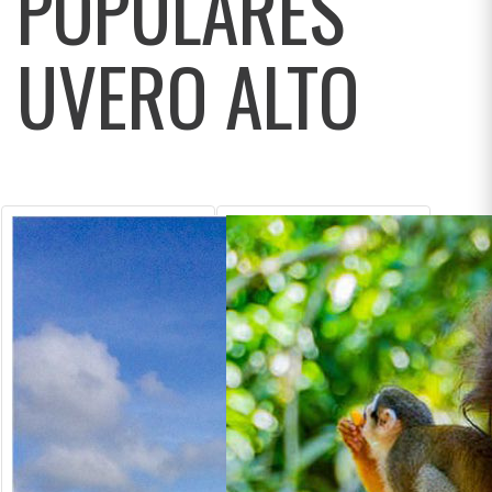
POPULARES
UVERO ALTO