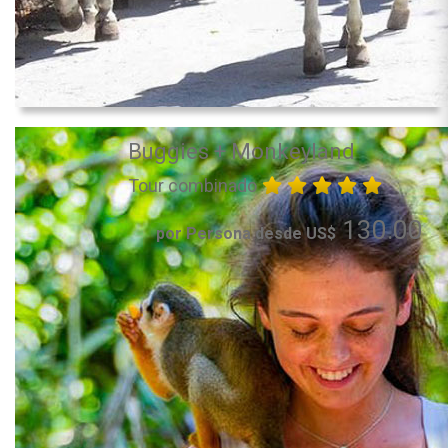
Buggies + Monkeyland
Tour combinado
130.00
por Persona desde US$