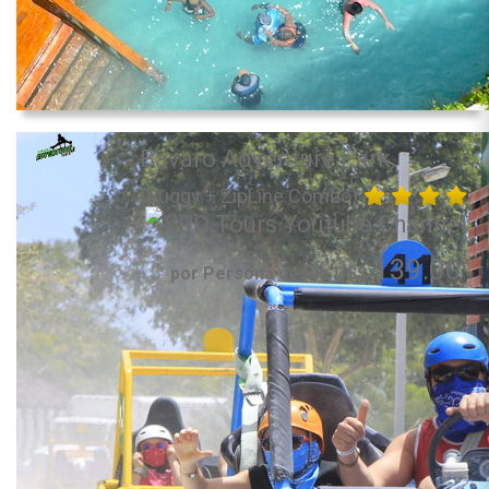
Bavaro Adventure Park
(Buggy + ZipLine Combo)
139.00
por Persona desde US$