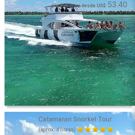
53.40
por Persona desde US$
Catamaran Snorkel Tour
(aprox. 4 horas)