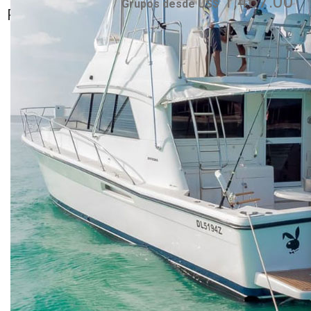
1,467.00
Cana, Uvero Alto,
Grupos desde US$
Romana
Bayahibe