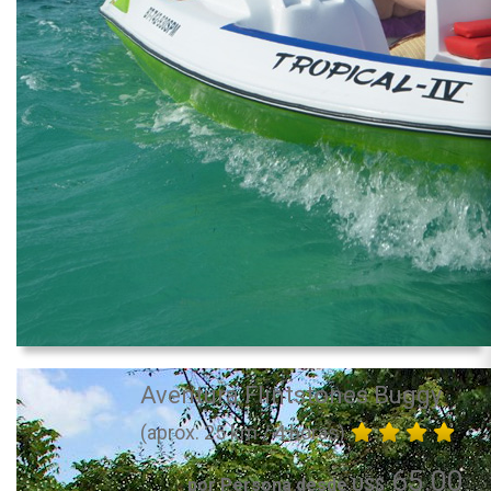
Aventura Flintstones Buggy
(aprox. 25 km / 4 horas)
65.00
por Persona desde US$