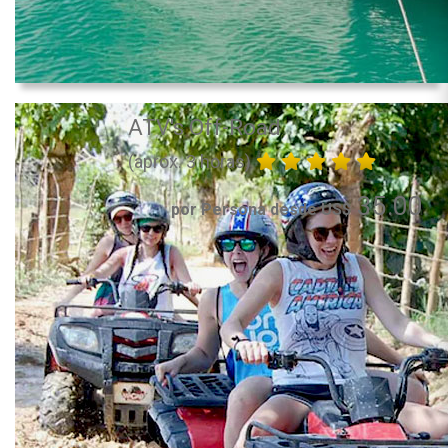
ATV's Off-Road
(aprox. 3 horas)
35.00
por Persona desde US$