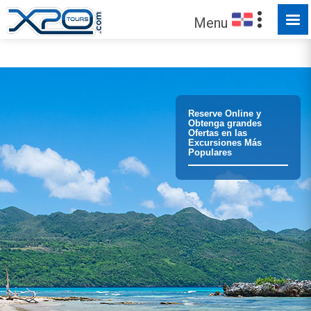
HECHO PARA SER EXPLORADO
Menu
¡Confíe en
373310
clientes que hemos servido!
Reserve Online y
Obtenga grandes
Ofertas en las
Excursiones Más
Populares