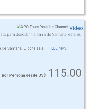
Video
listo para descubrir la bahía de Samaná, esta es
a de Samaná. El bote sale . . .
LEE MAS
115.00
por Persona desde US$