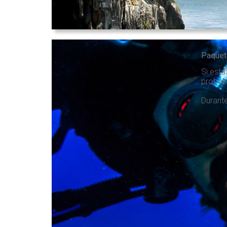
Paquet
Si está
probab
Durante