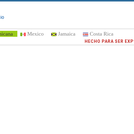
cio
nicana
Mexico
Jamaica
Costa Rica
¡Confíe en
HECHO PARA SER EX
372,798
cli