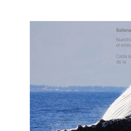
Ballen
Nuestra
el emb
Cada a
de la . 