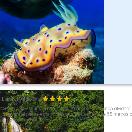
l Limon
(Medio Día)
cemos esta excursión relajante y agradable que nunca olvidará
l lo llevará al pie de esta impresionante cascada de 55 metros 
inas es visitado por miles de eco . . .
LEE MAS