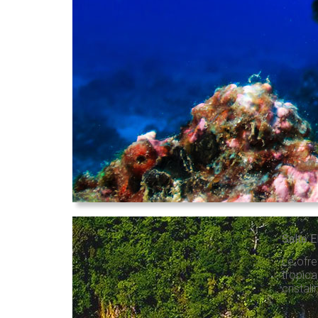
Salto E
Le ofre
tropica
cristal