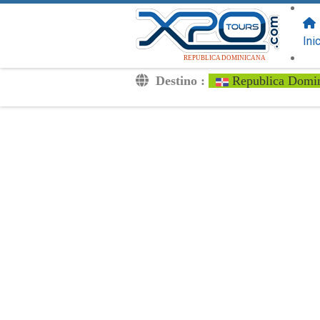
SIGUENOS
EN:
Ini
REPUBLICA DOMINICANA
Destino :
Republica Domi
Traslados
Excursiones
Privado
Tarifa de Niños
Tu Voucher