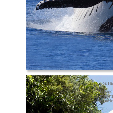
Los Ha
El Parq
meseta 
manglar