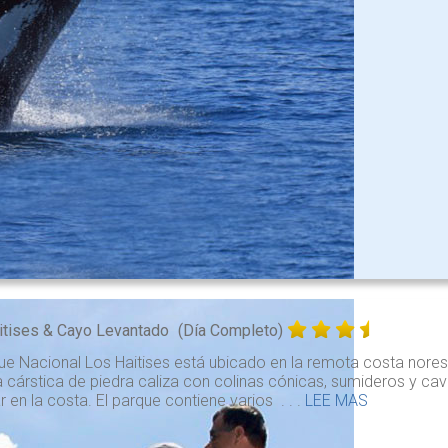
itises & Cayo Levantado
(Día Completo)
ue Nacional Los Haitises está ubicado en la remota costa nores
cárstica de piedra caliza con colinas cónicas, sumideros y ca
 en la costa. El parque contiene varios . . .
LEE MAS