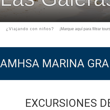
¿Viajando con niños?
¡Marque aquí para filtrar to
AMHSA MARINA GRA
EXCURSIONES D