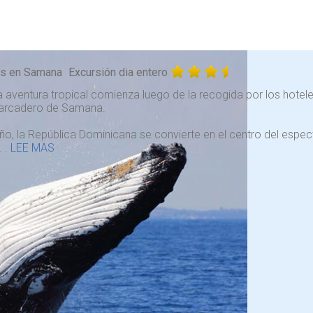
as en Samana
Excursión dia entero
 aventura tropical comienza luego de la recogida por los hote
arcadero de Samana.
ño, la República Dominicana se convierte en el centro del espe
. .
LEE MAS