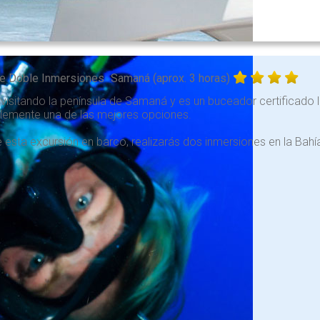
e Doble Inmersiones
Samaná (aprox. 3 horas)
 visitando la península de Samaná y es un buceador certificado 
lemente una de las mejores opciones.
 esta excursión en barco, realizarás dos inmersiones en la Bahí