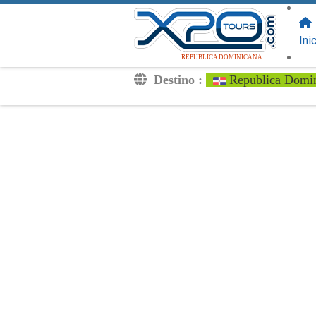
SIGUENOS
EN:
Ini
REPUBLICA DOMINICANA
Destino :
Republica Domi
Traslados
Excursiones
Privado
Tarifa de Niños
Tu Voucher