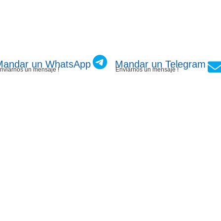
Mandar un WhatsApp
Mandar un Telegram
nviarnos un mensaje !
Enviarnos un mensaje !