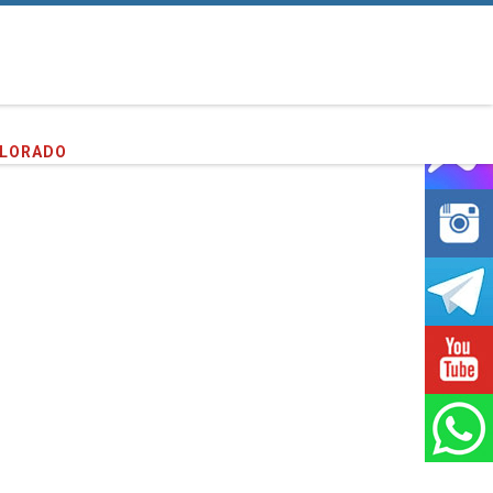
PLORADO
entes que hemos servido!