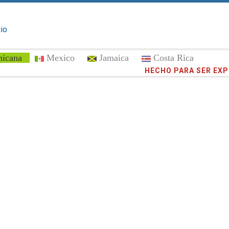
cio
nicana
Mexico
Jamaica
Costa Rica
¡Confíe en
HECHO PARA SER EX
372,781
cli