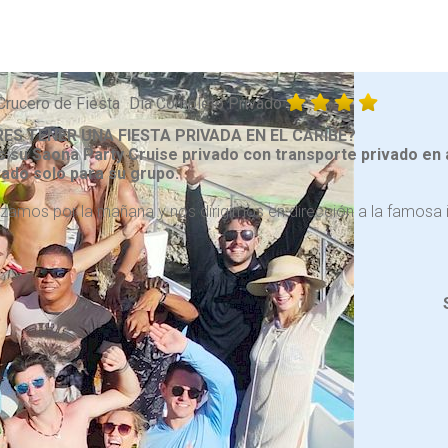
Crucero de Fiesta
Día Completo Privado
RES TENER UNA FIESTA PRIVADA EN EL CARIBE?
s su Saona Party Cruise privado con transporte privado en
ado solo para su grupo.
amos por la mañana y nos dirigimos en dirección a la famosa is