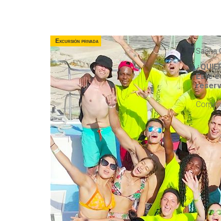
Excursión privada
Saona 
¿QUIE
Este e
reserv
Comenz