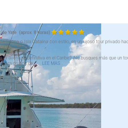
r de Yate
(aprox. 8 horas)
Isla Saona o Isla Catalina con estilo, en un lujoso tour privado h
ica Dominicana.
 la aventura definitiva en el Caribe? ¡No busques más que un tou
a para grupos de . . .
LEE MAS