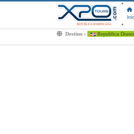
SIGUENOS
EN:
Ini
REPUBLICA DOMINICANA
Destino :
Republica Domi
Traslados
Excursiones
Privado
Tarifa de Niños
Tu Voucher