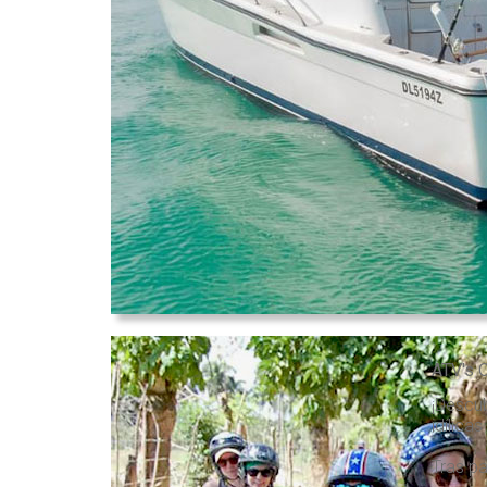
ATV's 
¡Descub
idílica
Tras pa