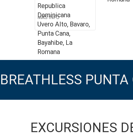
Republica
Dominicana
MÁS INFO
Uvero Alto, Bavaro,
Punta Cana,
Bayahibe, La
Romana
BREATHLESS PUNTA
EXCURSIONES D