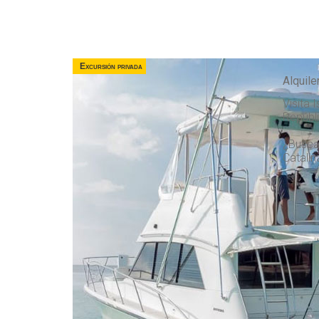
Excursión privada
Alquile
Visita 
Repúbl
¿Buscas
Catalin