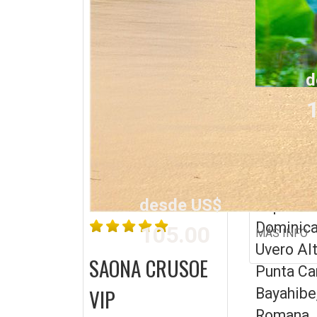
d
1
MONKEY
BUGGY
desde US$
Republic
Dominic
105.00
MÁS INFO
Uvero Alt
SAONA CRUSOE
Punta Ca
VIP
Bayahibe
Romana