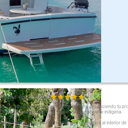
Off-Road
(aprox. 3 horas)
re los paradisíacos paisajes de Punta Cana, conduciendo tu pro
s playas, además de darte un chapuzón en un cenote indígena.
sar a recogeros por vuestro hotel, nos dirigiremos al interior de 