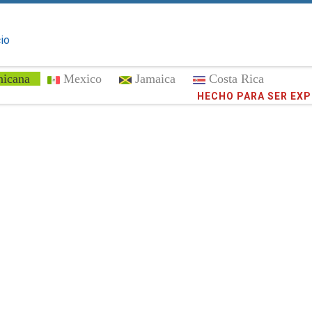
cio
nicana
Mexico
Jamaica
Costa Rica
¡Confíe en
373,016
cli