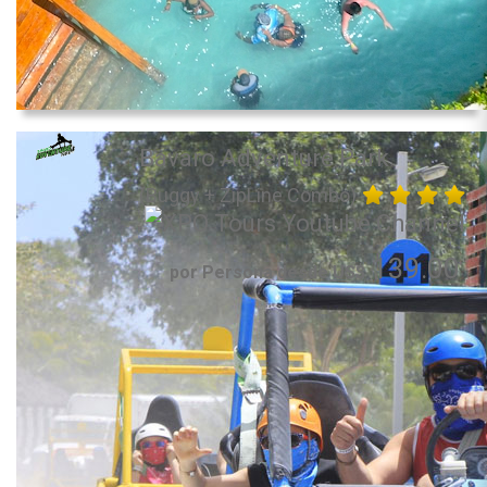
Bavaro Adventure Park
(Buggy + ZipLine Combo)
139.00
por Persona desde US$