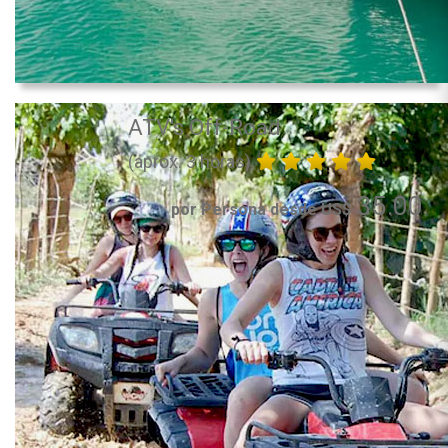
ATV's Off-Road
(aprox. 3 horas)
35.00
por Persona desde US$