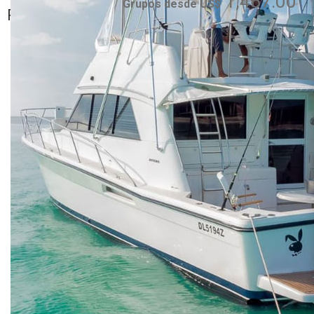
1,467.00
Cana, Uvero Alto,
Grupos desde US$
Romana
Bayahibe