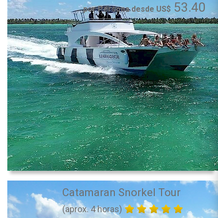
53.40
por Persona desde US$
Catamaran Snorkel Tour
(aprox. 4 horas)