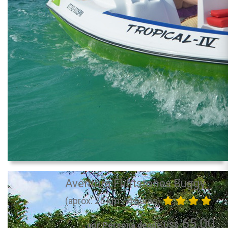
Aventura Flintstones Buggy
(aprox. 25 km / 4 horas)
65.00
por Persona desde US$