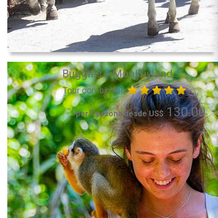
Buggies + Monkeyland
Tour combinado
130.00
por Persona desde US$