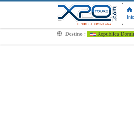
SIGUENOS
EN:
Ini
REPUBLICA DOMINICANA
Destino :
Republica Domi
Traslados
Excursiones
Privado
Tarifa de Niños
Tu Voucher