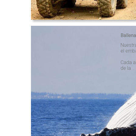
Ballen
Nuestra
el emb
Cada a
de la . 