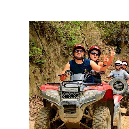
ATV's 
Tour e
Este e
playas 