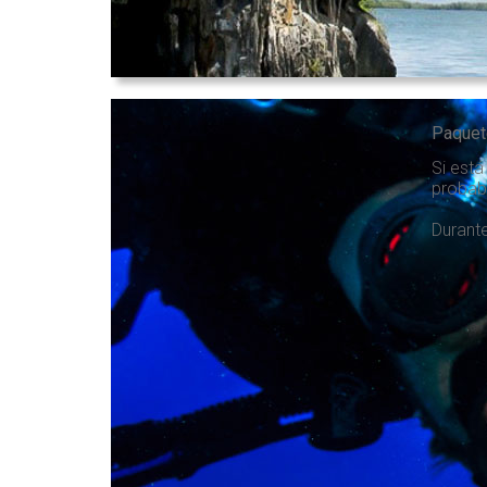
Paquet
Si está
probab
Durante