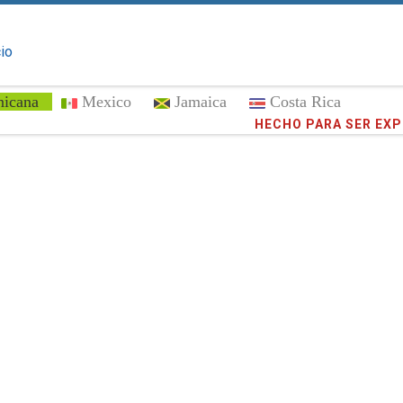
cio
nicana
Mexico
Jamaica
Costa Rica
¡Confíe en
HECHO PARA SER EX
373,016
cli