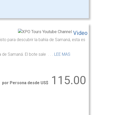
Video
listo para descubrir la bahía de Samaná, esta es
a de Samaná. El bote sale . . .
LEE MAS
115.00
por Persona desde US$