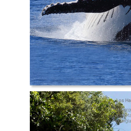
Los Ha
El Parq
meseta 
manglar