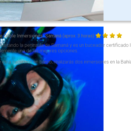
e Doble Inmersiones
Samaná (aprox. 3 horas)
 visitando la península de Samaná y es un buceador certificado 
lemente una de las mejores opciones.
 esta excursión en barco, realizarás dos inmersiones en la Bahí