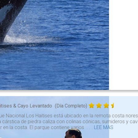
itises & Cayo Levantado
(Día Completo)
ue Nacional Los Haitises está ubicado en la remota costa nores
cárstica de piedra caliza con colinas cónicas, sumideros y ca
 en la costa. El parque contiene varios . . .
LEE MAS