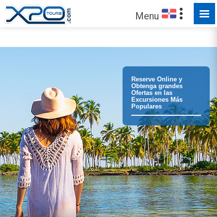
Menu
¡Confíe en
373310
clientes que hemos servido!
Reserve Online y
Obtenga grandes
Ofertas en las
Excursiones Más
Populares