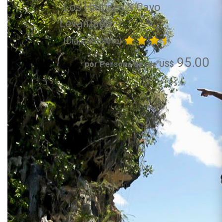
Los Haitises & Cayo
Levantado
(Día Completo)
95.00
por Persona desde US$