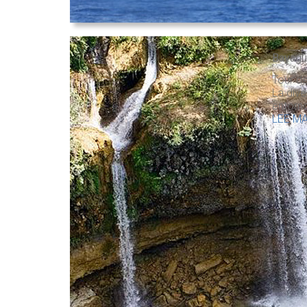
Bayagu
Tour de
La dive
entorno
LEE M