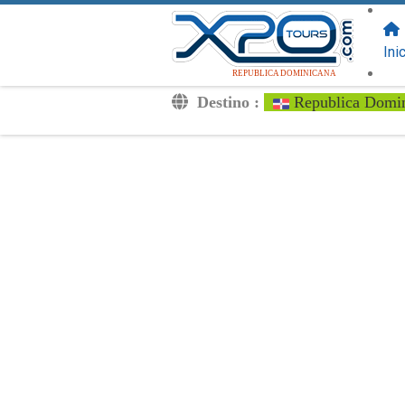
SIGUENOS
EN:
Ini
REPUBLICA DOMINICANA
Destino :
Republica Domi
Traslados
Excursiones
Privado
Tarifa de Niños
Tu Voucher