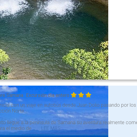
re Samana
Excursión dia entero
inicia con un viaje en autobús desde Juan Dolio pasando por lo
cción Norte.
to llegue a la península de Samana su aventura realmente comen
a el medio de . . .
LEE MAS