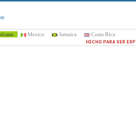
cio
nicana
Mexico
Jamaica
Costa Rica
¡Confíe en
HECHO PARA SER EX
373,016
cli