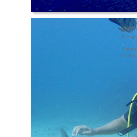
Discov
El mund
Intént
podrás 