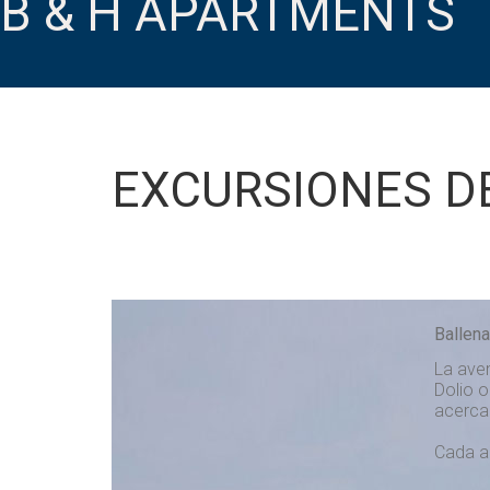
B & H APARTMENTS
EXCURSIONES D
Ballen
La ave
Dolio 
acercar
Cada añ