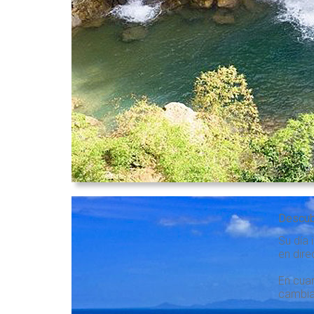
Descub
Su día 
en dire
En cuan
cambiar