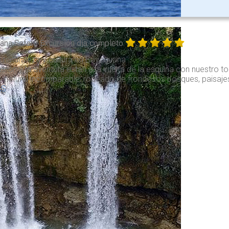
ana Safari
Excursión día completo
 naturaleza y cultura en Bayaguana
rsión y la aventura están a la vuelta de la esquina con nuestro 
 natural incomparable, rodeado de frondosos bosques, paisajes i
AS