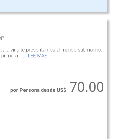
í?
uba Diving te presentamos al mundo submarino,
primera . . .
LEE MAS
70.00
por Persona desde US$