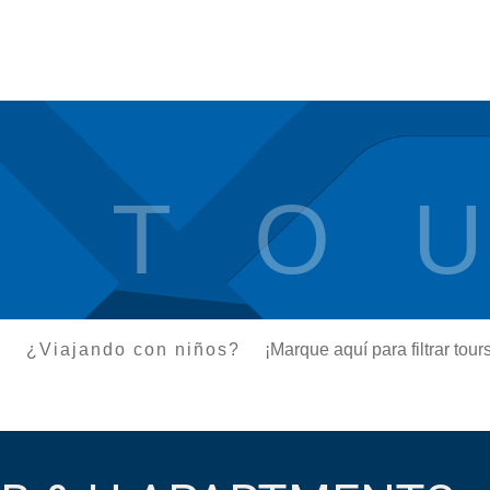
T O U
¿Viajando con niños?
¡Marque aquí para filtrar to