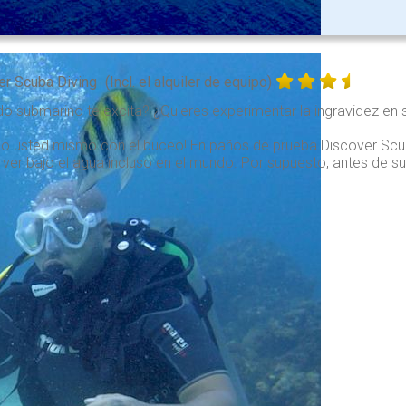
er Scuba Diving
(Incl. el alquiler de equipo)
o submarino te excita? ¿Quieres experimentar la ingravidez en s
elo usted mismo con el buceo! En paños de prueba Discover Sc
ver bajo el agua incluso en el mundo. Por supuesto, antes de su 