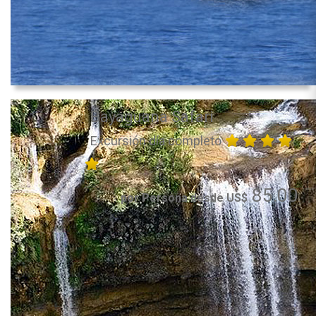
Bayaguana Safari
Excursión día completo
85.00
por Persona desde US$