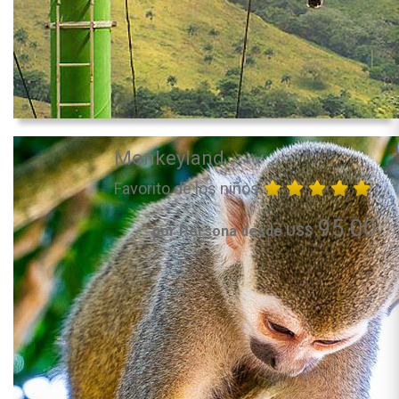
Monkeyland
Favorito de los niños
95.00
por Persona desde US$