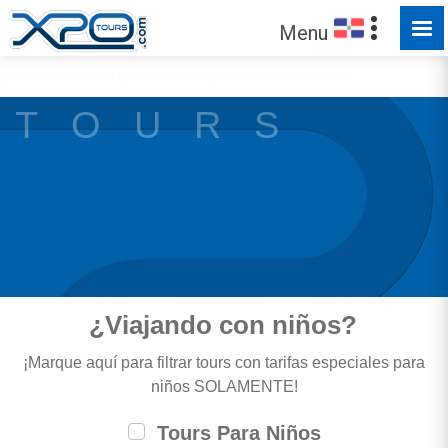
Menu
¡Confíe en
373123
clientes que hemos servido!
T O U R S
¿Viajando con niños?
¡Marque aquí para filtrar tours con tarifas especiales para
niños SOLAMENTE!
Tours Para Niños