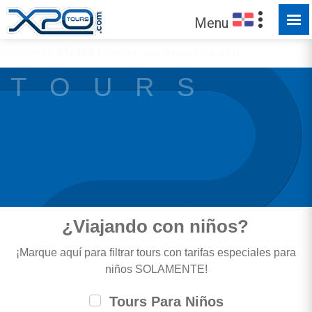
Menu
¡Confíe en
372980
clientes que hemos servido!
T O U R S
¿Viajando con niños?
¡Marque aquí para filtrar tours con tarifas especiales para
niños SOLAMENTE!
Tours Para Niños