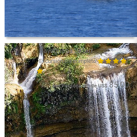
Bayaguana Safari
Excursión día completo
85.00
por Persona desde US$