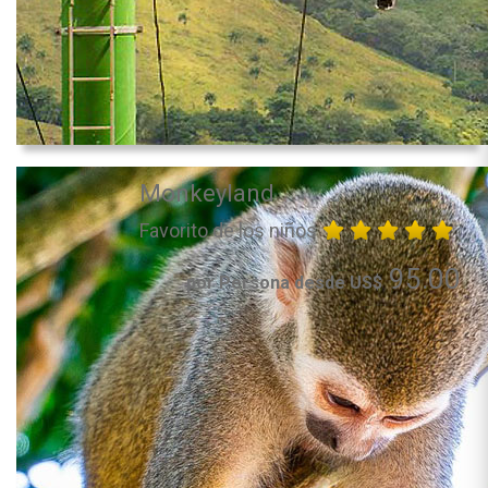
Monkeyland
Favorito de los niños
95.00
por Persona desde US$