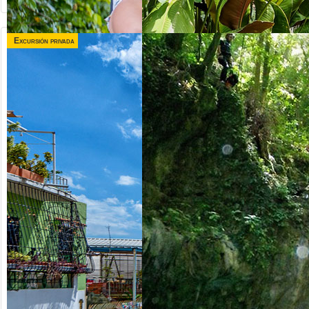
Excursión privada
desde US$
desde US$
120.00
75.00
TRIPLE
VALLE TAINO +
AVENTURA
CITY TOUR
Republica Dominicana
Republica Dominicana