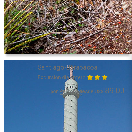
Santiago-Jarabacoa
Excursión dia entero
89.00
por Persona desde US$