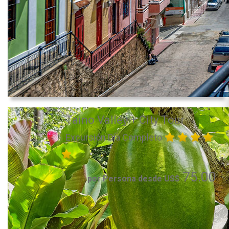
Taino Valley + City Tour
Excursión Día Completo
75.00
por Persona desde US$