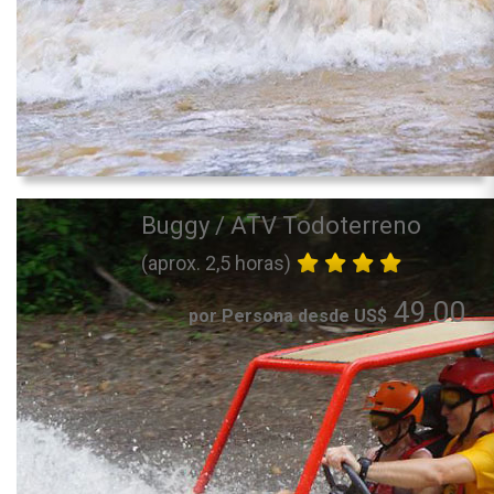
Buggy / ATV Todoterreno
(aprox. 2,5 horas)
49.00
por Persona desde US$