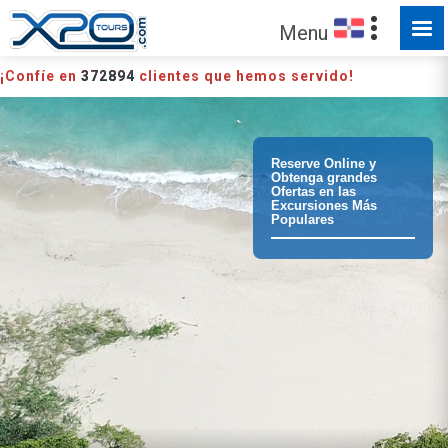
HECHO PARA SER EXPLORADO
Menu
¡Confíe en
372894
clientes que hemos servido!
Reserve Online y
Obtenga grandes
Ofertas en las
Excursiones Más
Populares