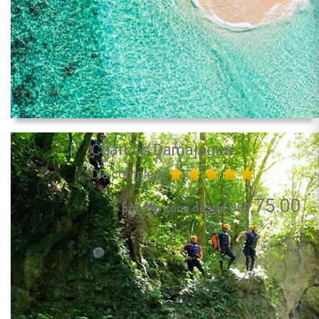
Charcos Damajagua
Día completo
75.00
por Persona desde US$