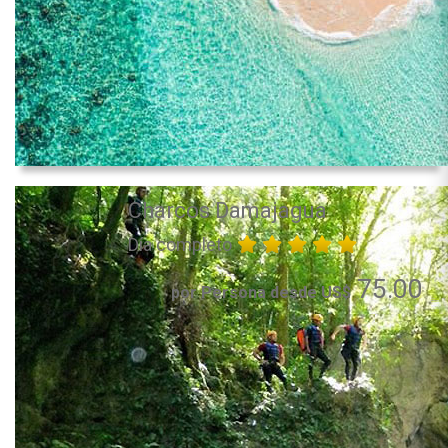
Charcos Damajagua
Día completo
75.00
por Persona desde US$