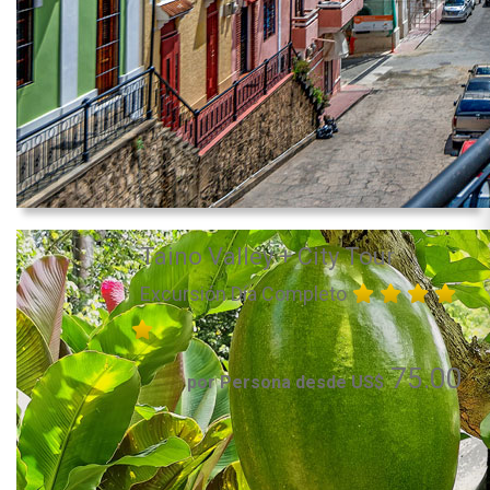
Taino Valley + City Tour
Excursión Día Completo
75.00
por Persona desde US$