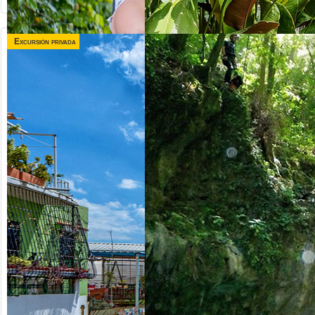
Excursión privada
desde US$
desde US$
120.00
75.00
TRIPLE
VALLE TAINO +
AVENTURA
CITY TOUR
Republica Dominicana
Republica Dominicana