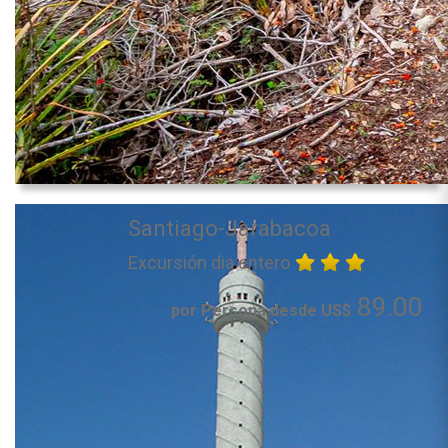
Santiago-Jarabacoa
Excursión dia entero
89.00
por Persona desde US$