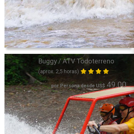
Buggy / ATV Todoterreno
(aprox. 2,5 horas)
49.00
por Persona desde US$