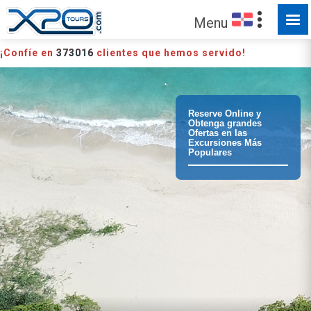
HECHO PARA SER EXPLORADO
Menu
¡Confíe en
373016
clientes que hemos servido!
Reserve Online y
Obtenga grandes
Ofertas en las
Excursiones Más
Populares