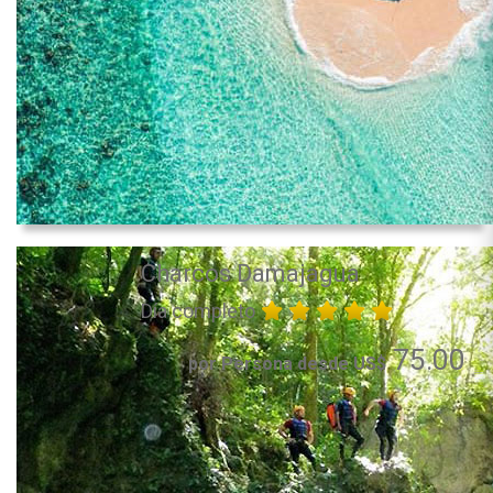
Charcos Damajagua
Día completo
75.00
por Persona desde US$