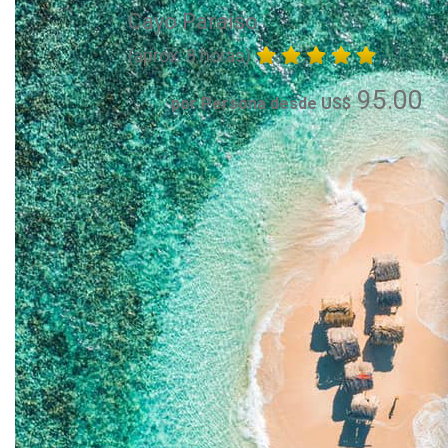
Cayo Paraiso
(aprox. 8 horas)
95.00
por Persona desde US$