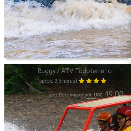
Buggy / ATV Todoterreno
(aprox. 2,5 horas)
49.00
por Persona desde US$