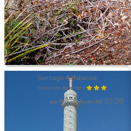
Santiago-Jarabacoa
Excursión dia entero
89.00
por Persona desde US$