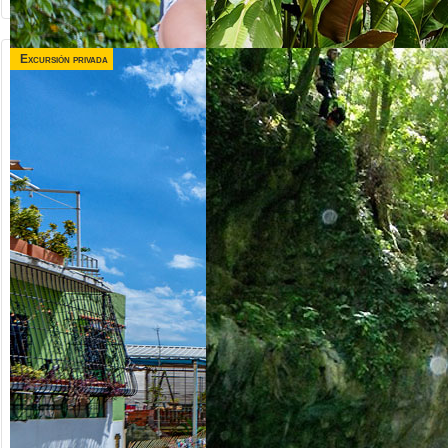
Excursión privada
desde US$
desde US$
120.00
75.00
TRIPLE
VALLE TAINO +
AVENTURA
CITY TOUR
Republica Dominicana
Republica Dominicana