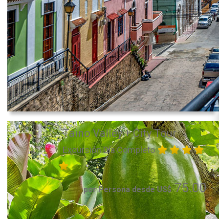
Taino Valley + City Tour
Excursión Día Completo
75.00
por Persona desde US$