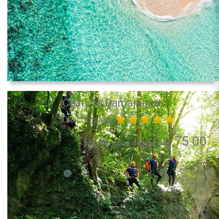
Charcos Damajagua
Día completo
75.00
por Persona desde US$