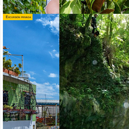
Excursión privada
desde US$
desde US$
120.00
75.00
TRIPLE
VALLE TAINO +
AVENTURA
CITY TOUR
Republica Dominicana
Republica Dominicana