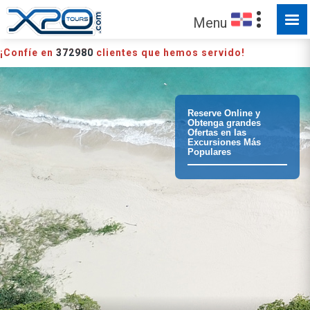
HECHO PARA SER EXPLORADO
Menu
¡Confíe en
372980
clientes que hemos servido!
Reserve Online y
Obtenga grandes
Ofertas en las
Excursiones Más
Populares