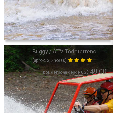
Buggy / ATV Todoterreno
(aprox. 2,5 horas)
49.00
por Persona desde US$