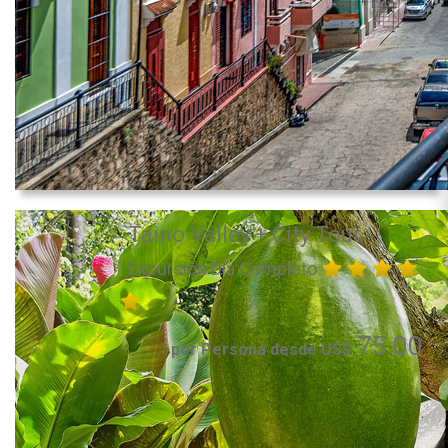
Taino Valley + City Tour
Excursión Día Completo
75.00
por Persona desde US$