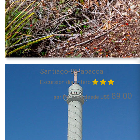
Santiago-Jarabacoa
Excursión dia entero
89.00
por Persona desde US$