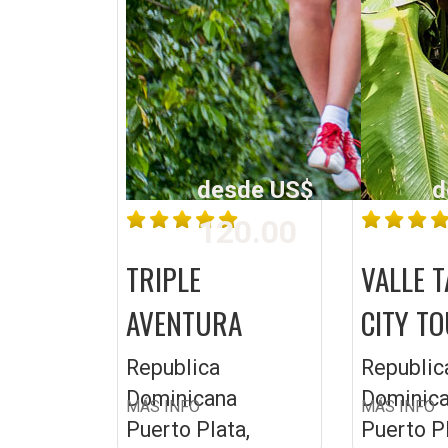
desde US$
d
120.00
TRIPLE
VALLE T
AVENTURA
CITY T
Republica
Republic
Dominicana
Dominic
MÁS INFO
MÁS INFO
Puerto Plata,
Puerto Pl