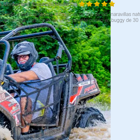
+ Monkeyland
Excursión Medio Día
corrido guiado te llevará al corazón de una de las maravillas n
o Damajagua. Disfruta de un emocionante paseo en buggy de 30 
scos. ¡Luego prepárate para . . .
LEE MAS