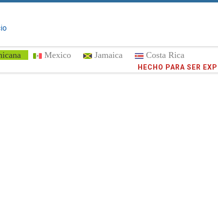
cio
nicana
Mexico
Jamaica
Costa Rica
¡Confíe en
373,092
cli