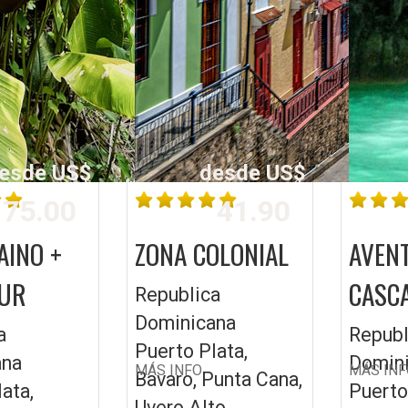
esde US$
desde US$
75.00
41.90
AINO +
ZONA COLONIAL
AVEN
OUR
CASC
Republica
Dominicana
a
Republ
Puerto Plata,
ana
Domin
MÁS INFO
MÁS INF
Bavaro, Punta Cana,
ata,
Puerto
Uvero Alto,