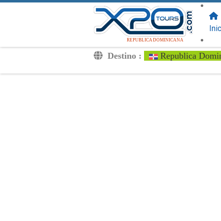
SIGUENOS
EN:
Ini
REPUBLICA DOMINICANA
Destino :
Republica Domi
Traslados
Excursiones
Privado
Tarifa de Niños
Tu Voucher