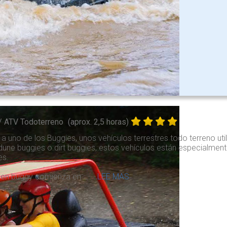
/ ATV Todoterreno
(aprox. 2,5 horas)
a uno de los Buggies, unos vehículos terrestres todo terreno u
ne buggies o dirt buggies, estos vehículos están especialment
es.
 en buggy comienza en . . .
LEE MAS