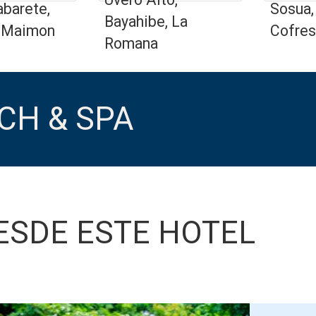
abarete,
Sosua,
Bayahibe, La
- Maimon
Cofres
Romana
CH & SPA
ESDE ESTE HOTEL