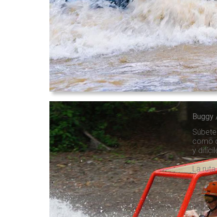
Buggy 
Súbete 
como du
y difícil
La ruta