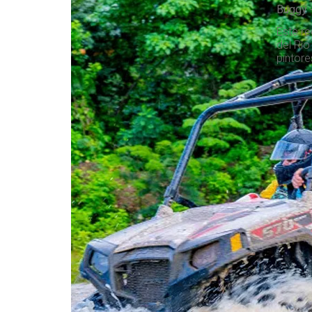
Buggy 
Este re
del Rí
pintore