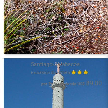
Santiago-Jarabacoa
Excursión dia entero
89.00
por Persona desde US$