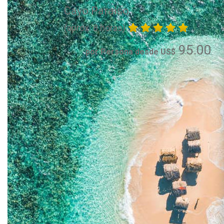
Cayo Paraiso
(aprox. 8 horas)
95.00
por Persona desde US$