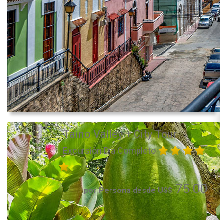
Taino Valley + City Tour
Excursión Día Completo
75.00
por Persona desde US$