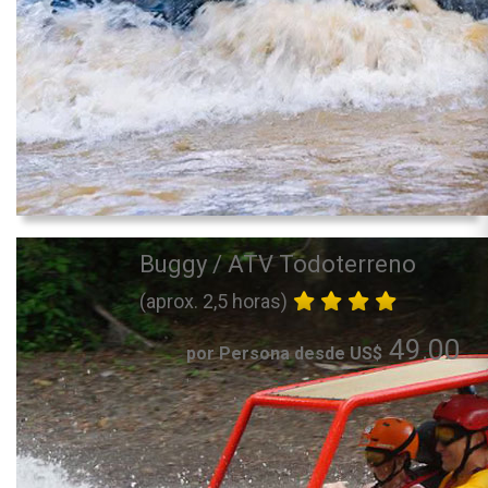
Buggy / ATV Todoterreno
(aprox. 2,5 horas)
49.00
por Persona desde US$