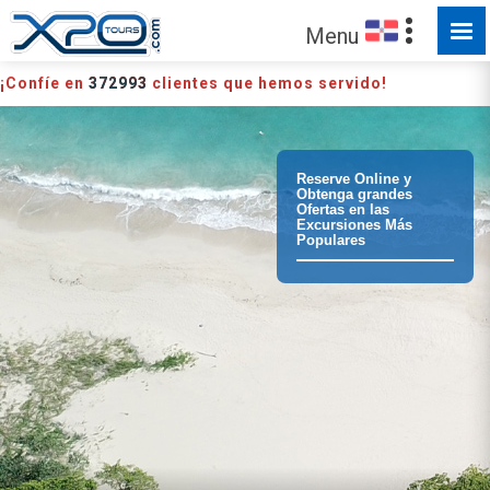
HECHO PARA SER EXPLORADO
Menu
¡Confíe en
372993
clientes que hemos servido!
Reserve Online y
Obtenga grandes
Ofertas en las
Excursiones Más
Populares