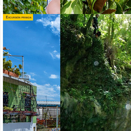
Excursión privada
desde US$
desde US$
120.00
75.00
TRIPLE
VALLE TAINO +
AVENTURA
CITY TOUR
Republica Dominicana
Republica Dominicana