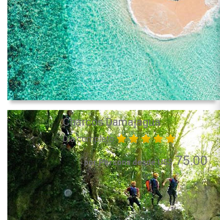
Charcos Damajagua
Día completo
75.00
por Persona desde US$