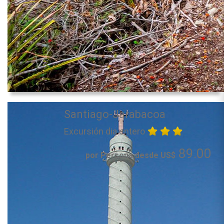
Santiago-Jarabacoa
Excursión dia entero
89.00
por Persona desde US$