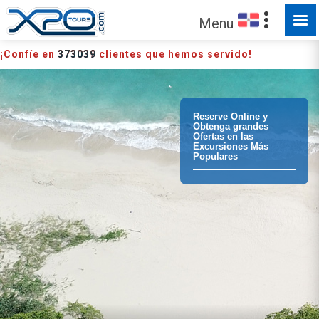
HECHO PARA SER EXPLORADO
Menu
¡Confíe en
373039
clientes que hemos servido!
Reserve Online y
Obtenga grandes
Ofertas en las
Excursiones Más
Populares