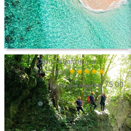
Charcos Damajagua
Día completo
75.00
por Persona desde US$