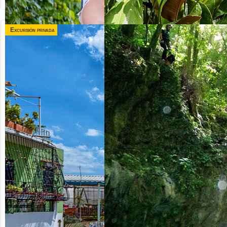
Excursión privada
desde US$
desde US$
120.00
75.00
TRIPLE
VALLE TAINO +
AVENTURA
CITY TOUR
Republica Dominicana
Republica Dominicana