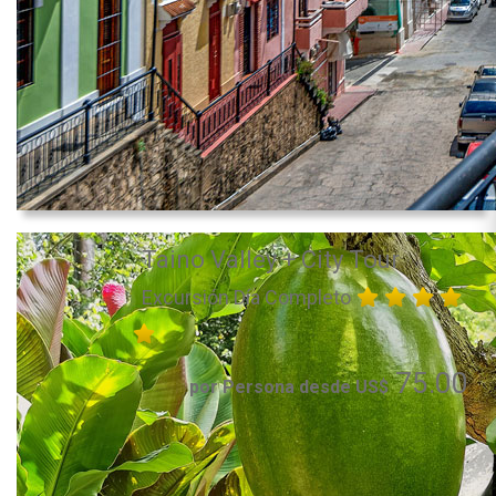
Taino Valley + City Tour
Excursión Día Completo
75.00
por Persona desde US$