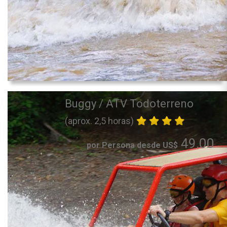
Buggy / ATV Todoterreno
(aprox. 2,5 horas)
49.00
por Persona desde US$