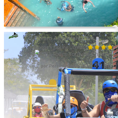
Bavaro Adventure Park
(Buggy + ZipLine Combo)
139.00
por Persona desde US$