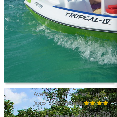
Aventura Flintstones Buggy
(aprox. 25 km / 4 horas)
65.00
por Persona desde US$