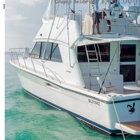
1,467.00
Cana, Uvero Alto,
Grupos desde US$
Romana
Bayahibe