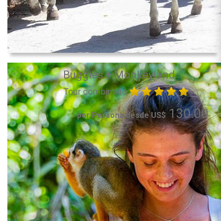
Buggies + Monkeyland
Tour combinado
130.00
por Persona desde US$