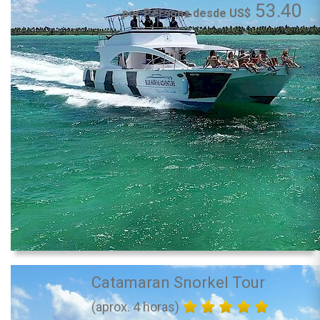
53.40
por Persona desde US$
Catamaran Snorkel Tour
(aprox. 4 horas)