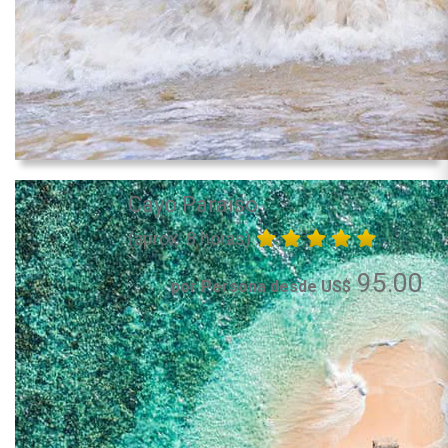
Cayo Paraiso
(aprox. 8 horas)
95.00
por Persona desde US$