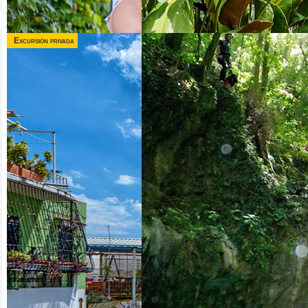
Excursión privada
desde US$
desde US$
120.00
75.00
TRIPLE
VALLE TAINO +
AVENTURA
CITY TOUR
Republica Dominicana
Republica Dominicana