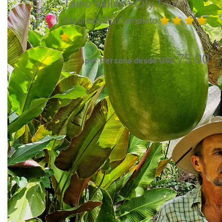
Taino Valley + City Tour
Excursión Día Completo
75.00
por Persona desde US$