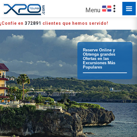
Menu
¡Confíe en
372891
clientes que hemos servido!
Reserve Online y
Obtenga grandes
Ofertas en las
Excursiones Más
Populares