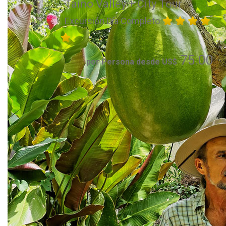
Taino Valley + City Tour
Excursión Día Completo
75.00
por Persona desde US$