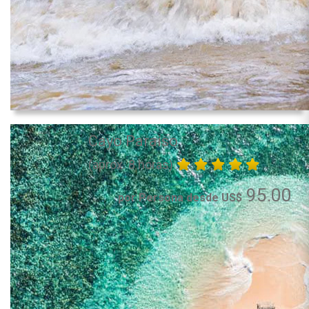
Cayo Paraiso
(aprox. 8 horas)
95.00
por Persona desde US$