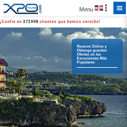
Menu
¡Confíe en
372998
clientes que hemos servido!
Reserve Online y
Obtenga grandes
Ofertas en las
Excursiones Más
Populares