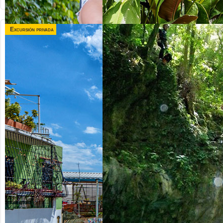
Excursión privada
desde US$
desde US$
120.00
75.00
TRIPLE
VALLE TAINO +
AVENTURA
CITY TOUR
Republica Dominicana
Republica Dominicana