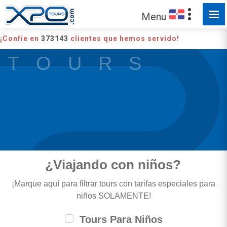
Menu
¡Confíe en
373143
clientes que hemos servido!
T O U R S
¿Viajando con niños?
¡Marque aquí para filtrar tours con tarifas especiales para
niños SOLAMENTE!
Tours Para Niños