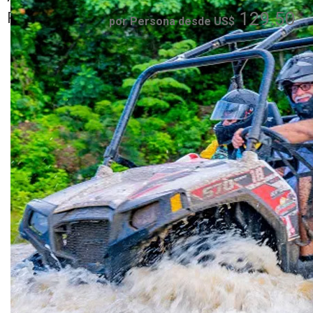
Plata, Sosua,
129.50
Romana
por Persona desde US$
Cofresi - Maimon