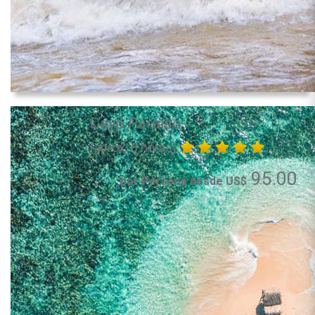
Cayo Paraiso
(aprox. 8 horas)
95.00
por Persona desde US$