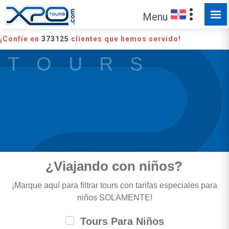
Menu
¡Confíe en
373125
clientes que hemos servido!
T O U R S
¿Viajando con niños?
¡Marque aquí para filtrar tours con tarifas especiales para
niños SOLAMENTE!
Tours Para Niños