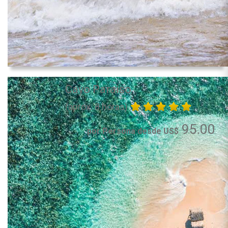
Cayo Paraiso
(aprox. 8 horas)
95.00
por Persona desde US$