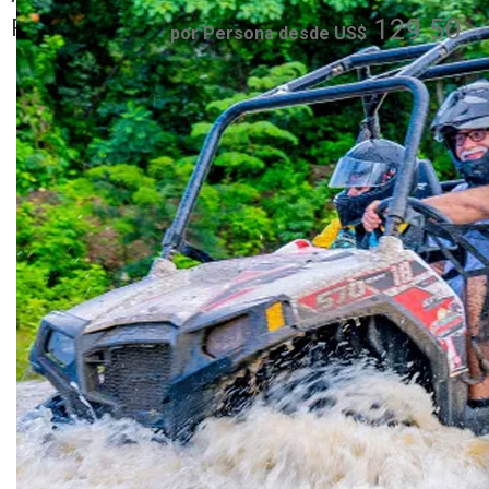
Plata, Sosua,
129.50
Romana
por Persona desde US$
Cofresi - Maimon