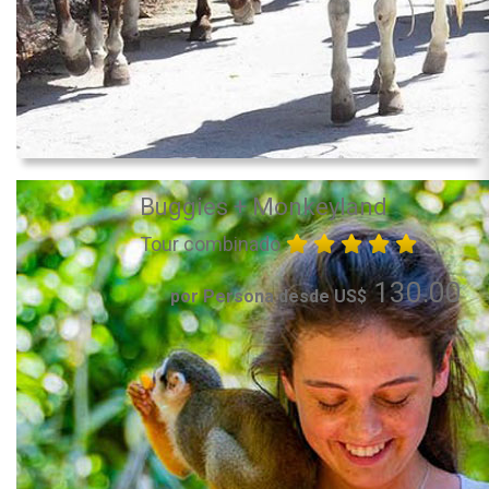
Buggies + Monkeyland
Tour combinado
130.00
por Persona desde US$