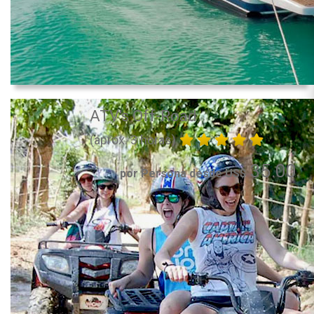
ATV's Off-Road
(aprox. 3 horas)
35.00
por Persona desde US$