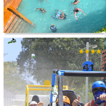
Bavaro Adventure Park
(Buggy + ZipLine Combo)
139.00
por Persona desde US$