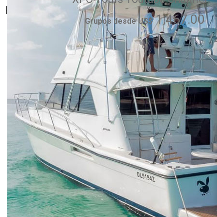
Cana, Uvero Alto,
Romana
Bayahibe
1,467.00
Grupos desde US$