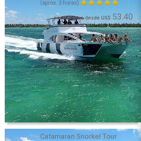
(aprox. 3 horas)
53.40
por Persona desde US$
Catamaran Snorkel Tour