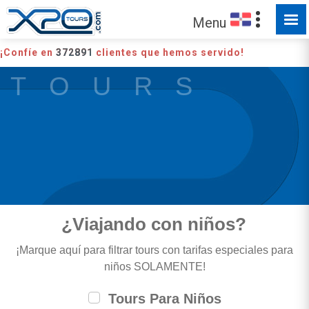
Menu
¡Confíe en
372891
clientes que hemos servido!
T O U R S
¿Viajando con niños?
¡Marque aquí para filtrar tours con tarifas especiales para
niños SOLAMENTE!
Tours Para Niños