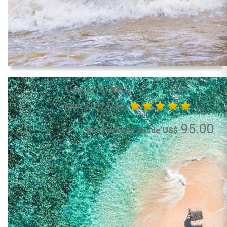
Cayo Paraiso
(aprox. 8 horas)
95.00
por Persona desde US$