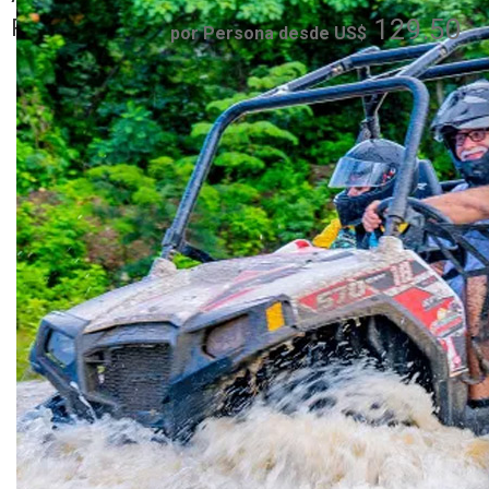
Plata, Sosua,
129.50
Romana
por Persona desde US$
Cofresi - Maimon