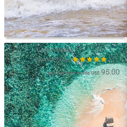
Cayo Paraiso
(aprox. 8 horas)
95.00
por Persona desde US$