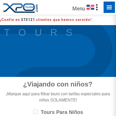
Menu
¡Confíe en
373121
clientes que hemos servido!
T O U R S
¿Viajando con niños?
¡Marque aquí para filtrar tours con tarifas especiales para
niños SOLAMENTE!
Tours Para Niños