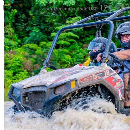
Plata, Sosua,
129.50
Romana
por Persona desde US$
Cofresi - Maimon