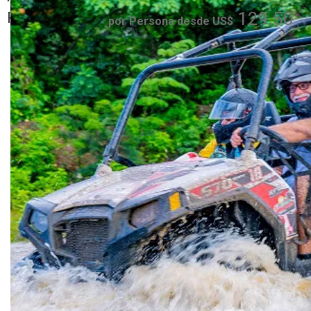
Plata, Sosua,
129.50
Romana
por Persona desde US$
Cofresi - Maimon