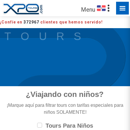
Menu
¡Confíe en
372967
clientes que hemos servido!
T O U R S
¿Viajando con niños?
¡Marque aquí para filtrar tours con tarifas especiales para
niños SOLAMENTE!
Tours Para Niños