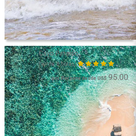
Cayo Paraiso
(aprox. 8 horas)
95.00
por Persona desde US$