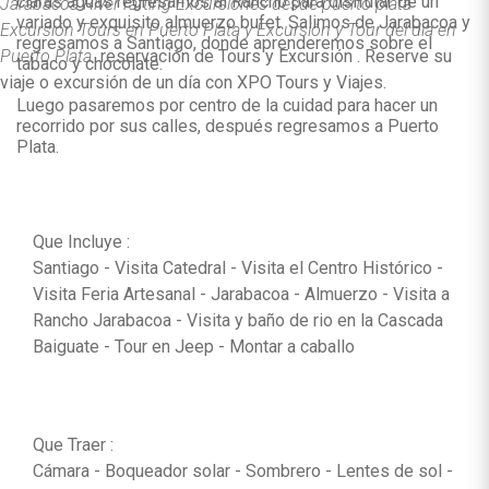
claras aguas regresamos al Rancho para disfrutar de un
Jarabacoa River rafting Excursiones desde puerto plata
variado y exquisito almuerzo bufet. Salimos de Jarabacoa y
Excursión Tours en Puerto Plata y Excursión y Tour del dia en
regresamos a Santiago, donde aprenderemos sobre el
Puerto Plata.
reservación de Tours y Excursión . Reserve su
tabaco y chocolate.
viaje o excursión de un día con XPO Tours y Viajes.
Luego pasaremos por centro de la cuidad para hacer un
recorrido por sus calles, después regresamos a Puerto
Plata.
Que Incluye :
Santiago - Visita Catedral - Visita el Centro Histórico -
Visita Feria Artesanal - Jarabacoa - Almuerzo - Visita a
Rancho Jarabacoa - Visita y baño de rio en la Cascada
Baiguate - Tour en Jeep - Montar a caballo
Que Traer :
Cámara - Boqueador solar - Sombrero - Lentes de sol -