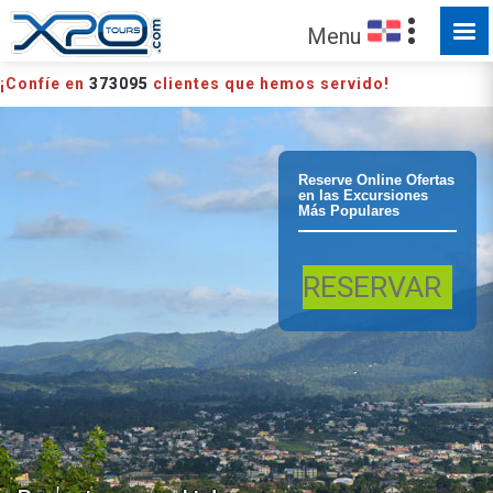
Menu
¡Confíe en
373095
clientes que hemos servido!
Puerto Plata
Reserve Online Ofertas
en las Excursiones
Más Populares
Excursion
RESERVAR
Puerto Plata a
Santiago y