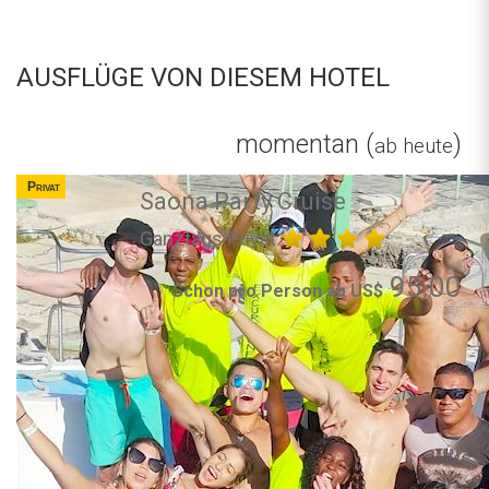
AUSFLÜGE VON DIESEM HOTEL
momentan (
)
ab heute
Privat
Saona Party Cruise
Ganztags Privat
95.00
Schon pro Person ab US$