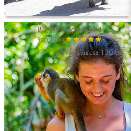
Buggys + Monkeyland
Kombi-Tour
130.00
pro Person ab US$