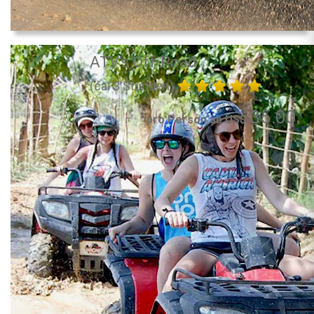
ATV's Off-Road
(ca. 3 Stunden)
35.00
pro Person ab US$