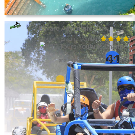
Bavaro Adventure Park
(Buggy + ZipLine Combo)
139.00
pro Person ab US$