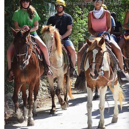
169.00
pro Person ab US$