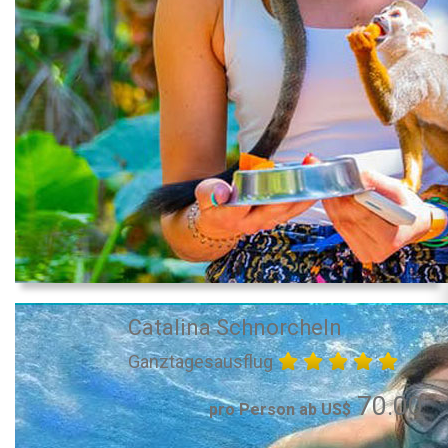
Catalina Schnorcheln
Ganztagesausflug
70.00
pro Person ab US$