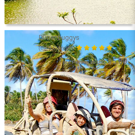
Dünenbuggys
(ca. 3 Stunden)
35.00
pro Person ab US$