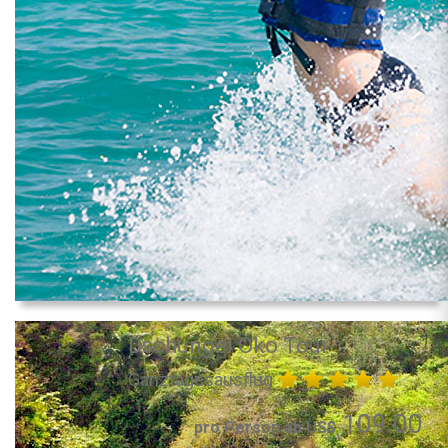
Dschungel Öko Tour
Ganztagesausflug
109.00
pro Person ab US$