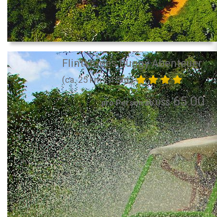
Flintstones Buggy Abenteuer
(ca. 25 km / 4 Std.)
65.00
pro Person ab US$