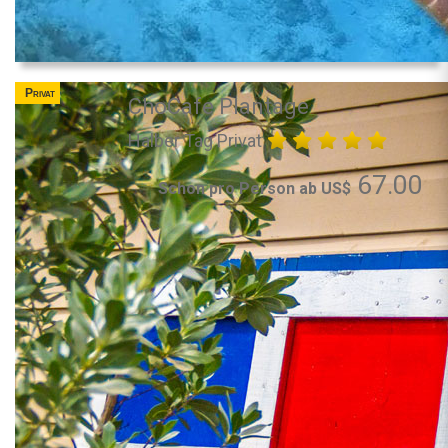
Privat
ChoCafe Plantage
Halber Tag Privat
67.00
Schon pro Person ab US$