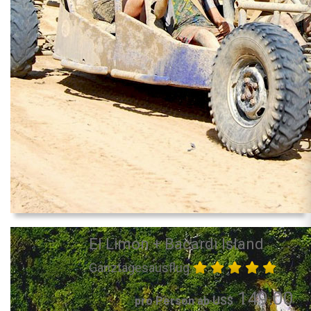
El Limon + Bacardi Island
Ganztagesausflug
149.00
pro Person ab US$