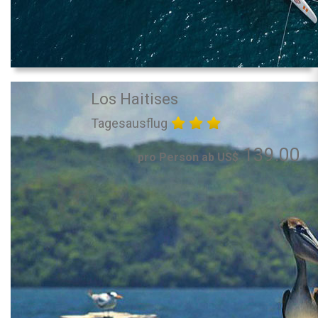
Los Haitises
Tagesausflug
139.00
pro Person ab US$