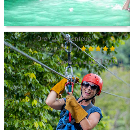
Dreifach Abenteuer
Ganztagesausflug
120.00
pro Person ab US$