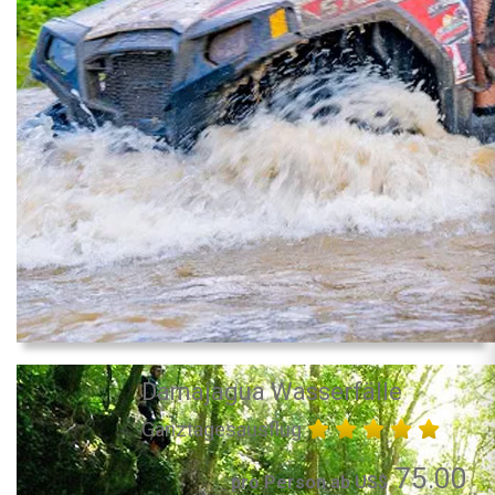
Damajagua Wasserfälle
Ganztagesausflug
75.00
pro Person ab US$