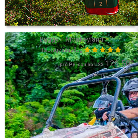
Buggy + Monkeyland
Halbtagesausflug
129.50
pro Person ab US$