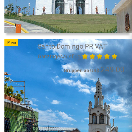
Privat
Santo Domingo PRIVAT
Ganztagesausflug
249.00
Gruppen ab US$