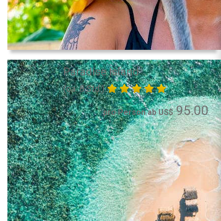
Paradise Island
(ca. 8 Std.)
95.00
pro Person ab US$