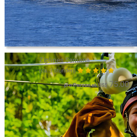
Ziplines Samana
(ca. 3 Stunden)
75.00
pro Person ab US$