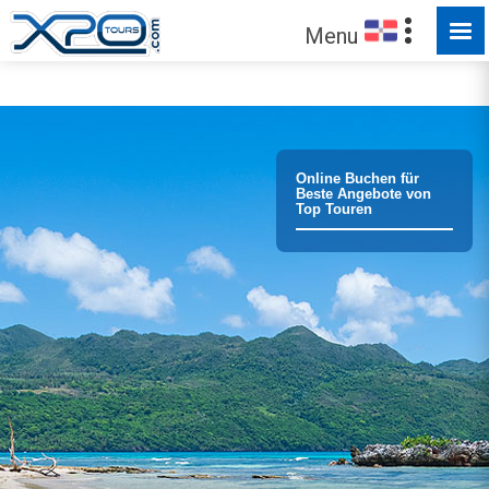
FÜR SIE ZUM ENTDECKEN
Menu
Vertrauen Sie unseren
373125
Kunden !
Online Buchen für
Beste Angebote von
Top Touren