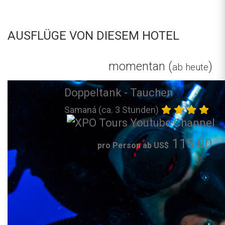
AUSFLÜGE VON DIESEM HOTEL
momentan (
)
ab heute
Doppeltank - Tauchen
Samaná (ca. 3 Stunden)
115.00
pro Person ab US$