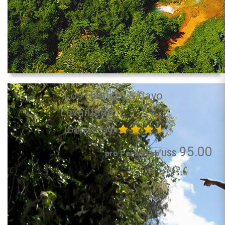
Los Haitises & Cayo
Levantado
(Ganzer Tag)
95.00
pro Person ab US$