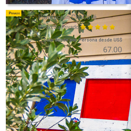
Privado
Plantación ChoCafé
Medio día Privado
Solo desde por Persona desde US$
67.00