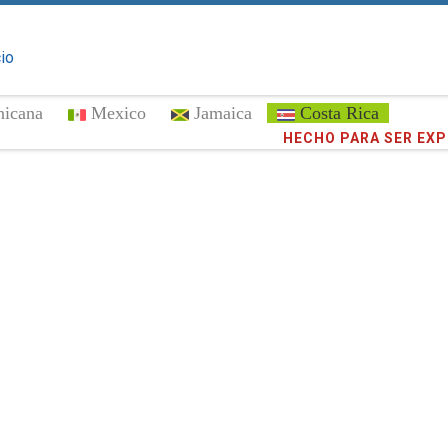
cio
nicana
Mexico
Jamaica
Costa Rica
¡Confíe en
372,883
cli