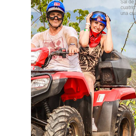
Sal de 
cuatrim
una cua