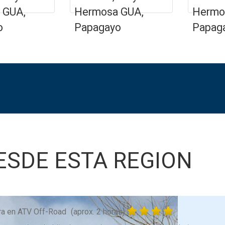
 GUA,
Hermosa GUA,
Hermo
o
Papagayo
Papag
ESDE ESTA REGION
ra en ATV Off-Road
(aprox. 2 horas)