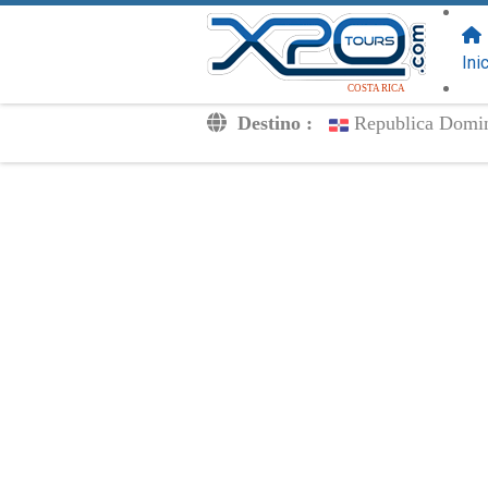
SIGUENOS
EN:
Ini
COSTA RICA
Destino :
Republica Domi
Traslados
Excursiones
Privado
Tarifa de Niños
Tu Voucher