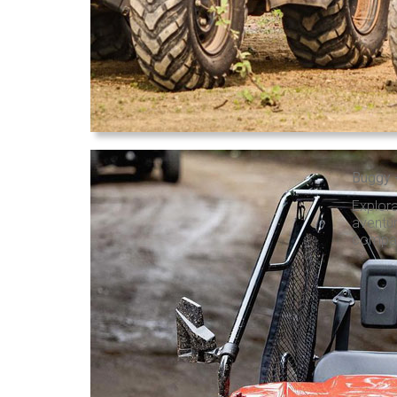
Buggy 
Explor
aventur
compart