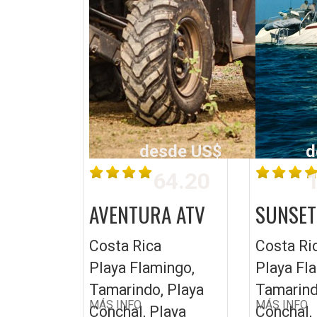
desde US$
d
64.20
1
AVENTURA ATV
SUNSET
Costa Rica
Costa Ri
Playa Flamingo,
Playa Fl
Tamarindo, Playa
Tamarind
MÁS INFO
MÁS INFO
Conchal, Playa
Conchal,