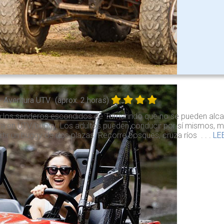
- Aventura UTV
(aprox. 2 horas)
a los senderos escondidos de Tamarindo que no se pueden alc
a en UTV/buggy. Los adultos pueden conducir por sí mismos, mi
ir un buggy de dos plazas. Recorre bosques, cruza ríos . . .
LE