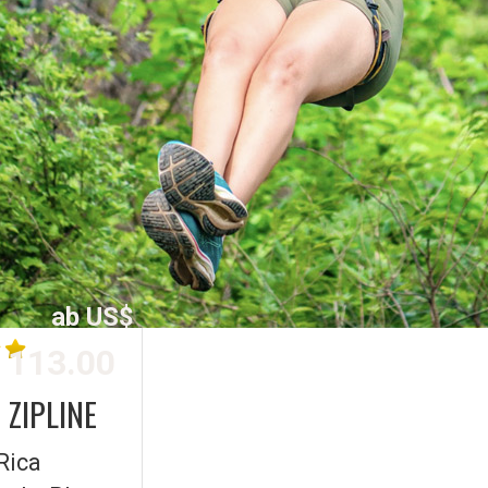
ab US$
113.00
 ZIPLINE
Rica