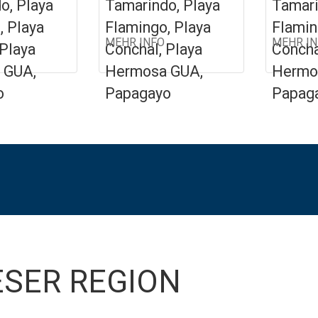
o, Playa
Tamarindo, Playa
Tamari
, Playa
Flamingo, Playa
Flamin
MEHR INFO
MEHR I
 Playa
Conchal, Playa
Concha
 GUA,
Hermosa GUA,
Hermo
o
Papagayo
Papag
ESER REGION