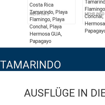
Tamarind
Costa Rica
Flamingo
Tamarindo, Playa
MEHR INFO
MEHR INFO
Conchal,
Flamingo, Playa
Hermosa
Conchal, Playa
Papagay
Hermosa GUA,
Papagayo
TAMARINDO
AUSFLÜGE IN DI