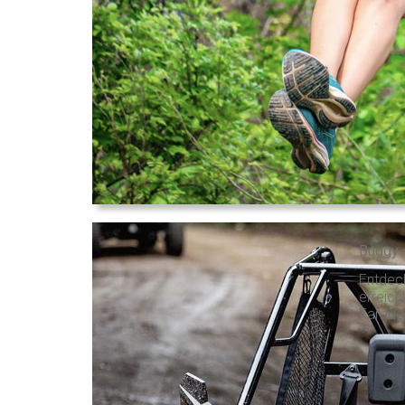
Buggy 
Entdec
erreic
Familie