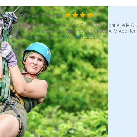
Zipline Kombo
(ca. 3 Stunden)
ere zwei der beliebtesten Aktivitäten Costa Ricas, ohne jede Att
ür Familien und Adrenalinjunkies, die ein spannendes ATV-Abenteu
mwipfeln unvergleichliche . . .
WEITER LESEN