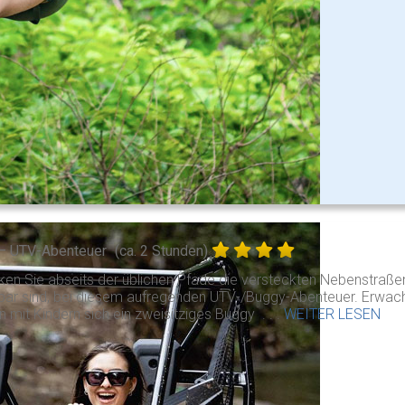
– UTV-Abenteuer
(ca. 2 Stunden)
ken Sie abseits der üblichen Pfade die versteckten Nebenstraß
hbar sind, bei diesem aufregenden UTV-/Buggy-Abenteuer. Erwac
n mit Kindern sich ein zweisitziges Buggy . . .
WEITER LESEN