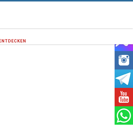
e unseren
373,123
Kunden !