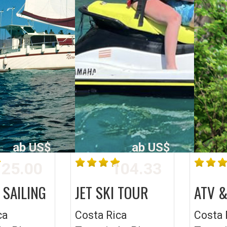
ab US$
ab US$
25.00
104.33
 SAILING
JET SKI TOUR
ATV &
ca
Costa Rica
Costa 