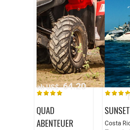
64.20
ab US$
1
QUAD
SUNSET
ABENTEUER
Costa Ri