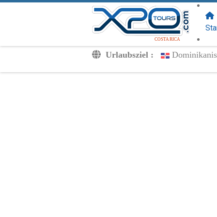
FOLGEN SIE
UNS:
Sta
COSTA RICA
Urlaubsziel :
Dominikanis
Transfers
Ausflüge
Privat
Kinderpreise
Dein Voucher