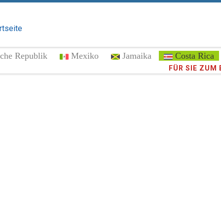
rtseite
che Republik
Mexiko
Jamaika
Costa Rica
Vertrauen Si