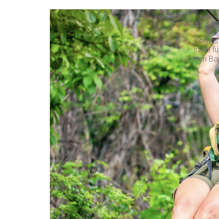
ATV + 
Kombini
ideal f
den Bau