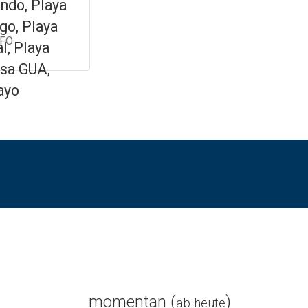
ndo, Playa
go, Playa
NFO
l, Playa
sa GUA,
ayo
momentan (
)
ab heute