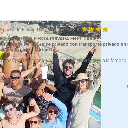
Crucero de Fiesta
Día Completo Privado
RES TENER UNA FIESTA PRIVADA EN EL CARIBE?
s su Saona Party Cruise privado con transporte privado en
ado solo para su grupo.
amos por la mañana y nos dirigimos en dirección a la famosa is