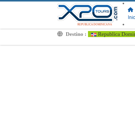
SIGUENOS
EN:
Ini
REPUBLICA DOMINICANA
Destino :
Republica Domi
Traslados
Excursiones
Privado
Tarifa de Niños
Tu Voucher