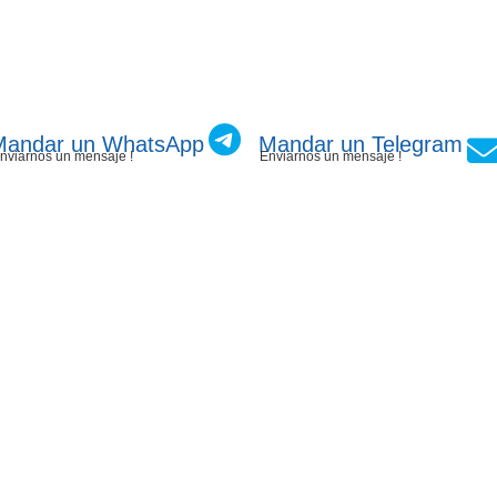
Mandar un WhatsApp
Mandar un Telegram
nviarnos un mensaje !
Enviarnos un mensaje !