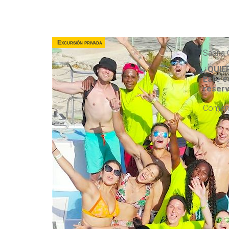
Excursión privada
Saona 
¿QUIE
Este e
reserv
Comenz