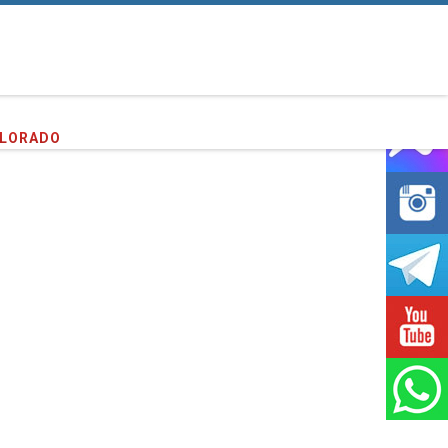
PLORADO
entes que hemos servido!