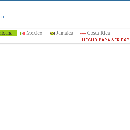
cio
nicana
Mexico
Jamaica
Costa Rica
¡Confíe en
HECHO PARA SER EX
372,891
cli