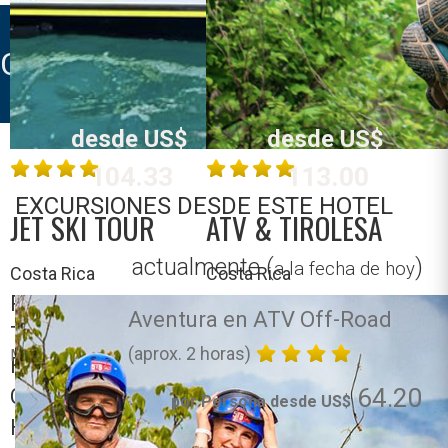
Conchal, Playa
Hermosa ...
CABINAS LAS OLAS
desde US$
desde US$
104.33
113.00
EXCURSIONES DESDE ESTE HOTEL
JET SKI TOUR
ATV & TIROLESA
actualmente (
)
a la fecha de hoy
Costa Rica
Costa Rica
Playa Mansita,
Playa Mansita,
Aventura en ATV Off-Road
Tamarindo, Playa
Tamarindo, Playa
(aprox. 2 horas)
MÁS INFO
MÁS INFO
Flamingo, Playa
Flamingo, Playa
64.20
Conchal, Playa
Conchal, Playa
por Persona desde US$
Hermosa ...
Hermosa ...