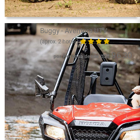
Buggy - Aventura UTV
(aprox. 2 horas)
96.30
por Persona desde US$