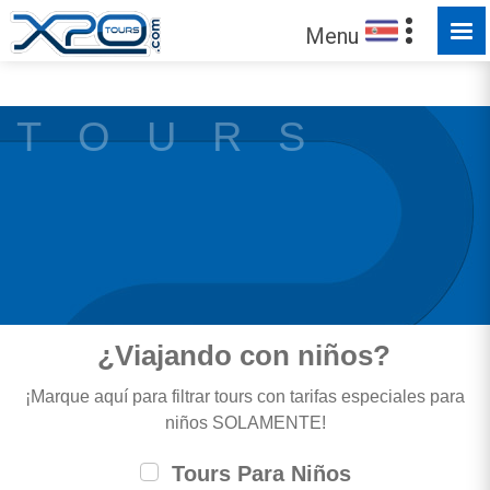
HECHO PARA SER EXPLORADO
Menu
¡Confíe en
372891
clientes que hemos servido!
T O U R S
¿Viajando con niños?
¡Marque aquí para filtrar tours con tarifas especiales para
niños SOLAMENTE!
Tours Para Niños