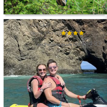
Jet Ski
(aprox. 1 horas)
104.33
por Persona desde US$