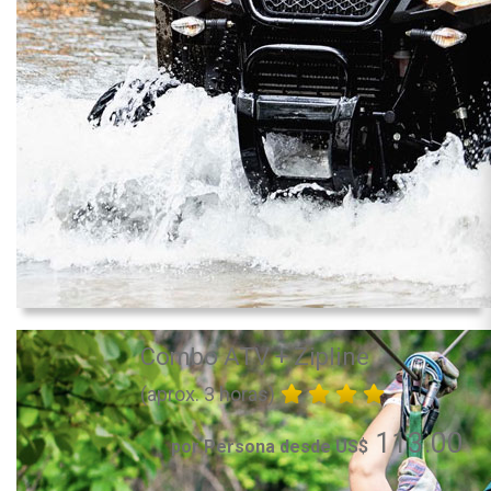
Combo ATV + Zipline
(aprox. 3 horas)
113.00
por Persona desde US$