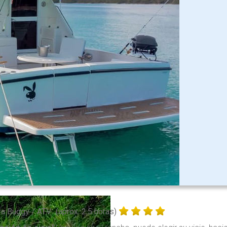
ra Buggy / ATV
(aprox. 2.5 horas)