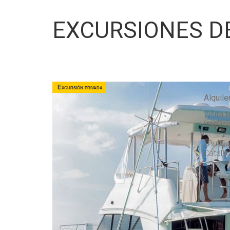
EXCURSIONES D
Excursión privada
Alquile
Visita 
Repúbl
¿Buscas
Catalin