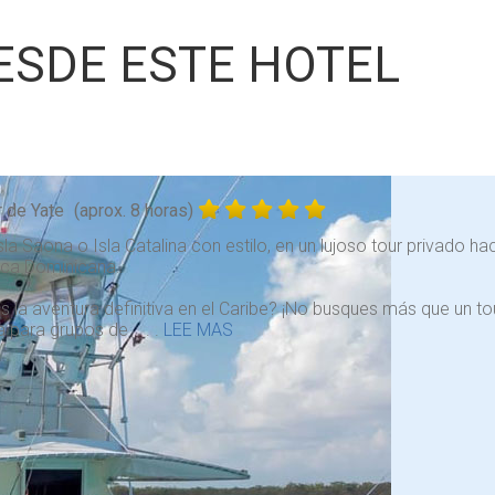
ESDE ESTE HOTEL
r de Yate
(aprox. 8 horas)
Isla Saona o Isla Catalina con estilo, en un lujoso tour privado h
ica Dominicana.
 la aventura definitiva en el Caribe? ¡No busques más que un tou
a para grupos de . . .
LEE MAS