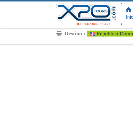
SIGUENOS
EN:
Ini
REPUBLICA DOMINICANA
Destino :
Republica Domi
Traslados
Excursiones
Privado
Tarifa de Niños
Tu Voucher