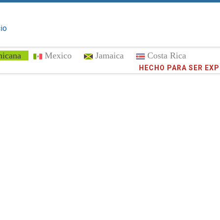
cio
nicana
Mexico
Jamaica
Costa Rica
¡Confíe en
HECHO PARA SER EX
373,016
cli