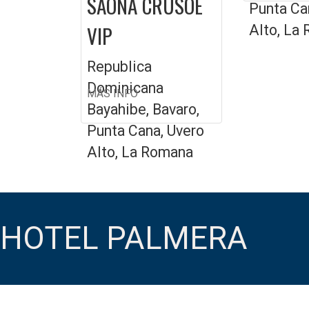
SAONA CRUSOE
Punta Ca
VIP
Alto, La
Republica
Dominicana
MÁS INFO
Bayahibe, Bavaro,
Punta Cana, Uvero
Alto, La Romana
HOTEL PALMERA